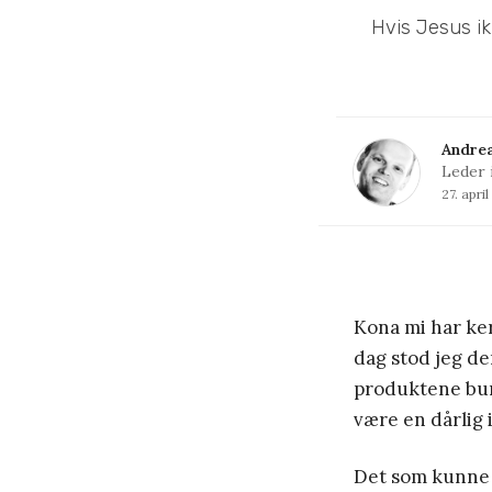
Hvis Jesus ik
Andrea
Leder 
27. apri
Kona mi har ker
dag stod jeg d
produktene burd
være en dårlig 
Det som kunne b