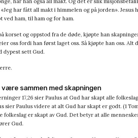
nge, har han også all makt. Og det er slik misjonsbefa
 «Jeg har fått all makt i himmelen og på jorden». Jesus h
pt ved ham, til ham og for ham.
å korset og oppstod fra de døde, kjøpte han skapningen 
er oss fordi han først laget oss. Så kjøpte han oss. Alt 
d dypest sett Gud.
erre.
il være sammen med skapningen
rninger 17,26 sier Paulus at Gud har skapt alle folkeslag.
s sier Paulus videre at alt Gud har skapt er godt. (1 Tom 4
e folkeslag er skapt av Gud. Det betyr at alle mennesker 
hører Gud.