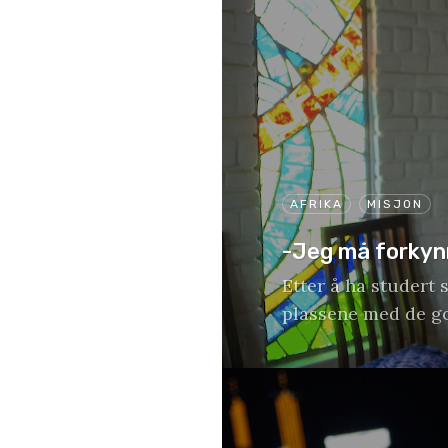
AFRIKA
MISJON
-Jeg må forkynn
Etter å ha studert 
plassene med de g