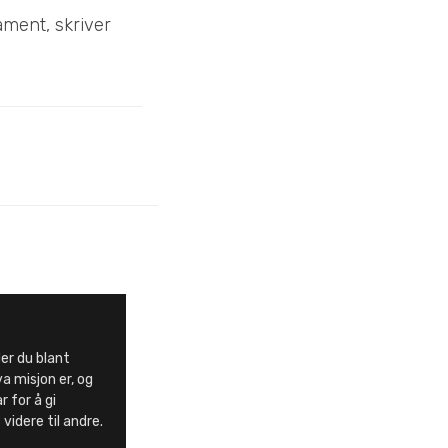
ament, skriver
er du blant
a misjon er, og
 for å gi
videre til andre.