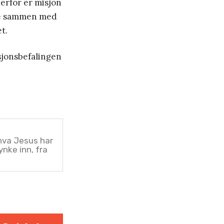
erfor er misjon
ære sammen med
t.
isjonsbefalingen
hva Jesus har
ynke inn, fra