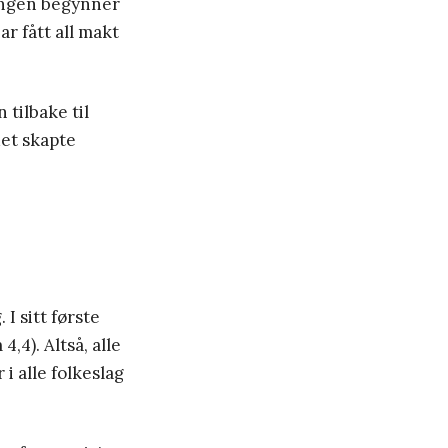
lingen begynner
ar fått all makt
tilbake til
det skapte
 I sitt første
,4). Altså, alle
i alle folkeslag