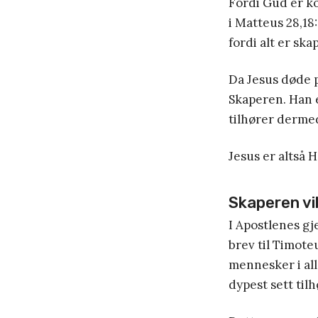
Fordi Gud er ko
i Matteus 28,18:
fordi alt er ska
Da Jesus døde p
Skaperen. Han ei
tilhører derme
Jesus er altså H
Skaperen v
I Apostlenes gje
brev til Timoteu
mennesker i all
dypest sett til