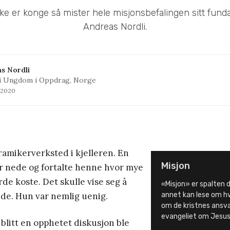
ke er konge så mister hele misjonsbefalingen sitt fund
Andreas Nordli.
s Nordli
i Ungdom i Oppdrag, Norge
l 2020
amikerverksted i kjelleren. En
Misjon
er nede og fortalte henne hvor mye
e koste. Det skulle vise seg å
«Misjon» er spalten d
ide. Hun var nemlig uenig.
annet kan lese om hv
om de kristnes ansvar
evangeliet om Jesus 
litt en opphetet diskusjon ble