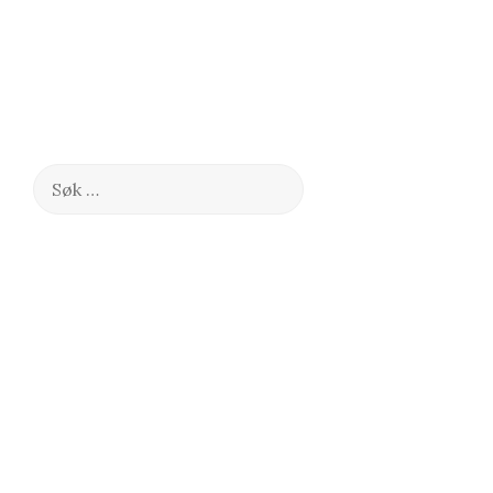
Søk
etter: