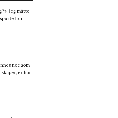
g?». Jeg måtte
 spurte hun
finnes noe som
r skaper, er han