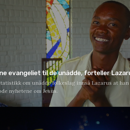
e evangeliet til de unådde, forteller Lazar
statistikk om unådde folkeslag innså Lazarus at han v
ode nyhetene om Jesus.