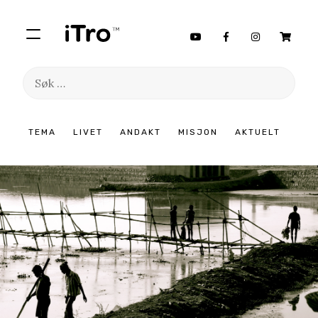
Søk
etter:
Hopp
TEMA
LIVET
ANDAKT
MISJON
AKTUELT
til
innhold