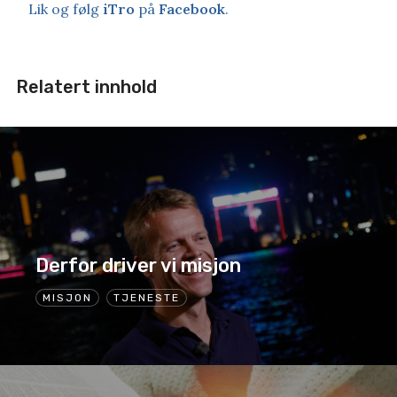
Lik og følg
iTro
på
Facebook
.
Relatert innhold
Derfor driver vi misjon
MISJON
TJENESTE