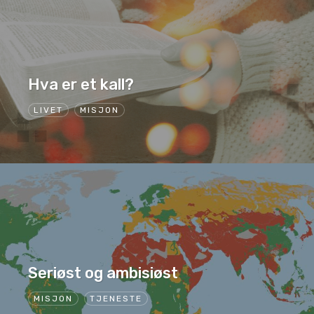
Hva er et kall?
LIVET
MISJON
Seriøst og ambisiøst
MISJON
TJENESTE