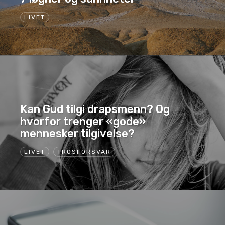
LIVET
Kan Gud tilgi drapsmenn? Og
hvorfor trenger «gode»
mennesker tilgivelse?
LIVET
TROSFORSVAR