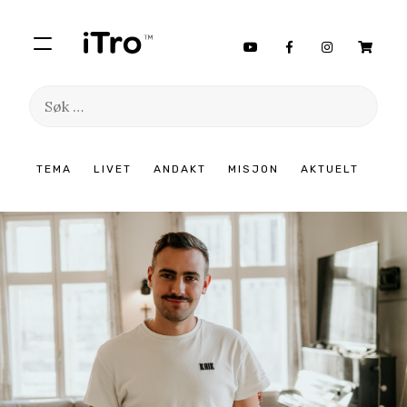
Søk
etter:
Hopp
TEMA
LIVET
ANDAKT
MISJON
AKTUELT
til
innhold