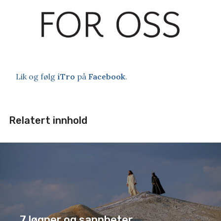
Lik og følg
iTro
på
Facebook
.
Relatert innhold
7 løgner og sannheter