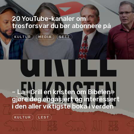
20 YouTube-kanaler om
trosforsvar du bør abonnere på
KULTUR
MEDIA
SETT
– La «Grill en kristen om Bibelen»
gjøre deg engasjert og interessert
i den aller viktigste boka i verden
KULTUR
LEST