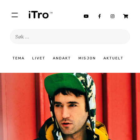
Søk
etter:
Hopp
TEMA
LIVET
ANDAKT
MISJON
AKTUELT
til
innhold