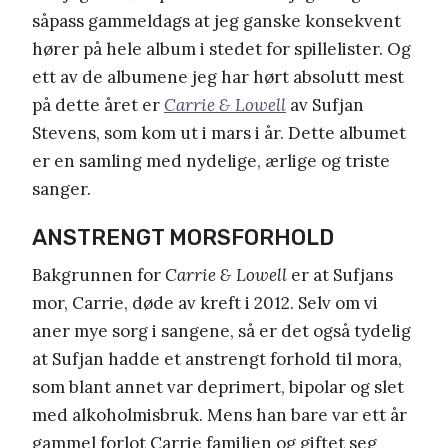
såpass gammeldags at jeg ganske konsekvent
hører på hele album i stedet for spillelister. Og
ett av de albumene jeg har hørt absolutt mest
på dette året er
Carrie & Lowell
av Sufjan
Stevens, som kom ut i mars i år. Dette albumet
er en samling med nydelige, ærlige og triste
sanger.
ANSTRENGT MORSFORHOLD
Bakgrunnen for
Carrie & Lowell
er at Sufjans
mor, Carrie, døde av kreft i 2012. Selv om vi
aner mye sorg i sangene, så er det også tydelig
at Sufjan hadde et anstrengt forhold til mora,
som blant annet var deprimert, bipolar og slet
med alkoholmisbruk. Mens han bare var ett år
gammel forlot Carrie familien og giftet seg