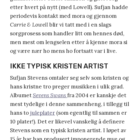
etter hvert på nytt (med Lowell). Sufjan hadde
periodevis kontakt med mora og gjennom
Carrie & Lowell
blir vi tatt med i en slags
sorgprosess som handler litt om hennes død,
men mest om lengselen etter å kjenne mora si
og være nær ho mens ho fortsatt var i live.
IKKE TYPISK KRISTEN ARTIST
Sufjan Stevens omtaler seg selv som kristen og
hans kristne tro preger musikken i ulik grad.
Albumet
Sevens Swans
fra 2004 er kanskje det
mest tydelige i denne sammenheng, i tillegg til
hans to
juleplater
(som egentlig til sammen er
10 plater!). Det er likevel vanskelig å definere
Stevens som en typisk kristen artist. I løpet av
15 år har han produsert imponerende mye og