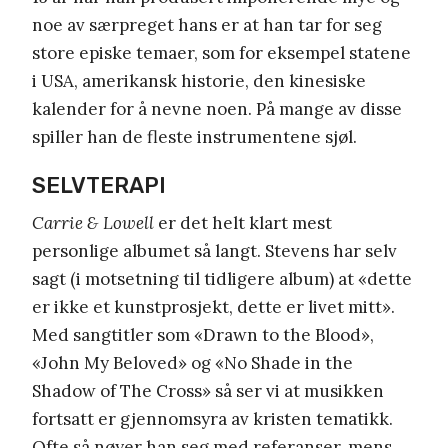
noe av særpreget hans er at han tar for seg
store episke temaer, som for eksempel statene
i USA, amerikansk historie, den kinesiske
kalender for å nevne noen. På mange av disse
spiller han de fleste instrumentene sjøl.
SELVTERAPI
Carrie & Lowell
er det helt klart mest
personlige albumet så langt. Stevens har selv
sagt (i motsetning til tidligere album) at «dette
er ikke et kunstprosjekt, dette er livet mitt».
Med sangtitler som «Drawn to the Blood»,
«John My Beloved» og «No Shade in the
Shadow of The Cross» så ser vi at musikken
fortsatt er gjennomsyra av kristen tematikk.
Ofte så nøyer han seg med referanser, mens