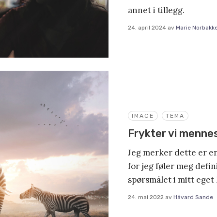
annet i tillegg.
24. april 2024
av
Marie Norbakk
IMAGE
TEMA
Frykter vi menne
Jeg merker dette er en
for jeg føler meg defini
spørsmålet i mitt eget l
24. mai 2022
av
Håvard Sande