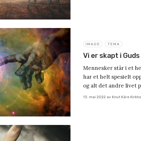
IMAGE
TEMA
Vi er skapt i Guds
Mennesker står i et hel
har et helt spesielt o
og alt det andre livet p
13. mai 2022
av
Knut Kåre Kirkh