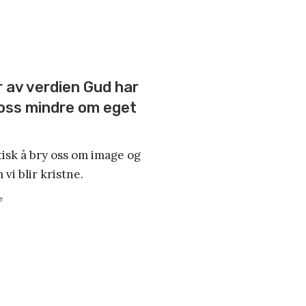
r av verdien Gud har
ry oss mindre om eget
tisk å bry oss om image og
vi blir kristne.
e