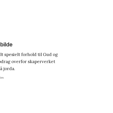
 bilde
t spesielt forhold til Gud og
ppdrag overfor skaperverket
å jorda.
olm