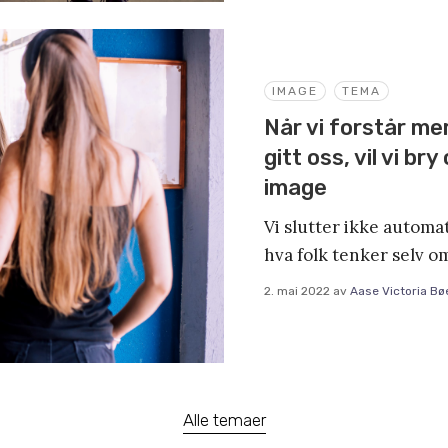
IMAGE
TEMA
Når vi forstår me
gitt oss, vil vi b
image
Vi slutter ikke automa
hva folk tenker selv om 
2. mai 2022
av
Aase Victoria Bø
Alle temaer