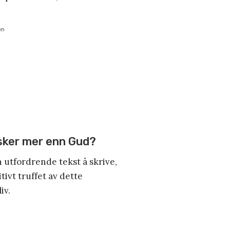
en
sker mer enn Gud?
 utfordrende tekst å skrive,
tivt truffet av dette
iv.