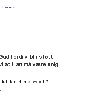
ei Hvarnes
ud fordi vi blir støtt
 vi at Han må være enig
uds bilde eller omvendt?
e