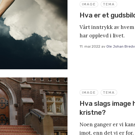
IMAGE
TEMA
Hva er et gudsbil
Vårt inntrykk av hvem 
har opplevd i livet.
11. mai 2022
av
Ole Johan Bredv
IMAGE
TEMA
Hva slags image h
kristne?
Noen ganger er vi kans
imot, enn det vi er for.