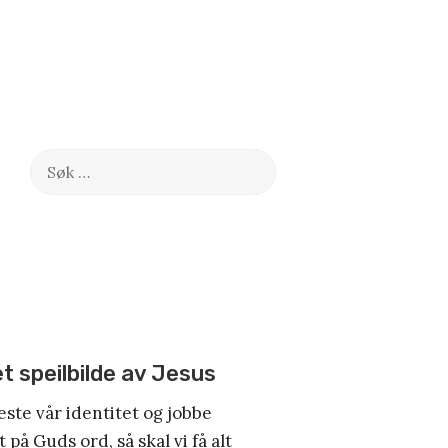
Søk
etter:
et speilbilde av Jesus
este vår identitet og jobbe
 på Guds ord, så skal vi få alt