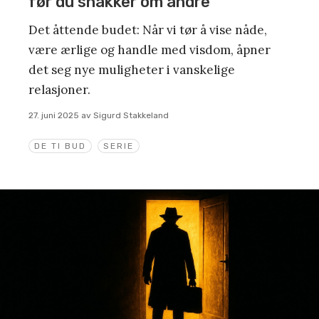
før du snakker om andre
Det åttende budet: Når vi tør å vise nåde,
være ærlige og handle med visdom, åpner
det seg nye muligheter i vanskelige
relasjoner.
27. juni 2025
av
Sigurd Stakkeland
DE TI BUD
SERIE