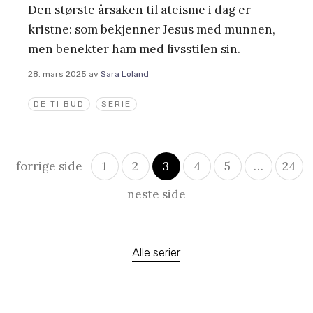
Den største årsaken til ateisme i dag er
kristne: som bekjenner Jesus med munnen,
men benekter ham med livsstilen sin.
28. mars 2025
av
Sara Loland
DE TI BUD
SERIE
Innleggsnavigasjon
forrige side
1
2
3
4
5
…
24
neste side
Alle serier