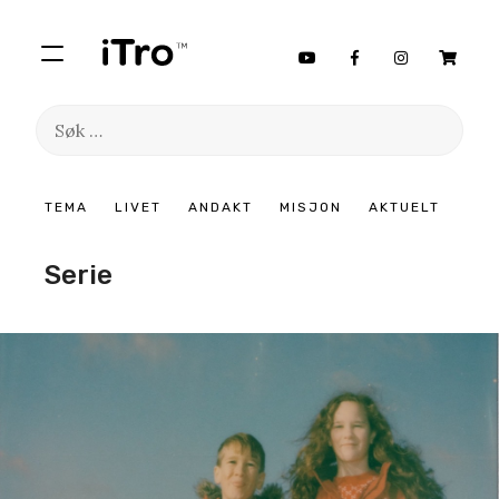
Søk
etter:
Hopp
TEMA
LIVET
ANDAKT
MISJON
AKTUELT
til
innhold
Serie