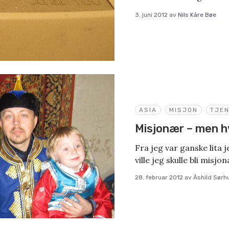
3. juni 2012
av
Nils Kåre Bøe
ASIA
MISJON
TJE
Misjonær – men h
Fra jeg var ganske lita 
ville jeg skulle bli misjon
28. februar 2012
av
Åshild Sørh