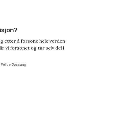
isjon?
ig etter å forsone hele verden
ir vi forsonet og tar selv del i
v Felipe Jøssang