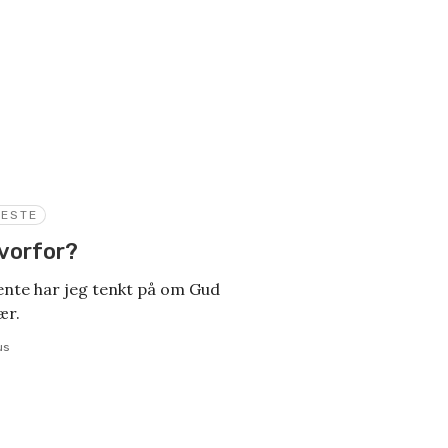
NESTE
vorfor?
jente har jeg tenkt på om Gud
ær.
us