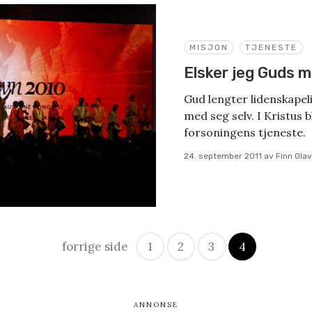
MISJON
TJENESTE
Elsker jeg Guds m
Gud lengter lidenskapel
med seg selv. I Kristus bl
forsoningens tjeneste.
24. september 2011
av
Finn Ola
forrige side
1
2
3
4