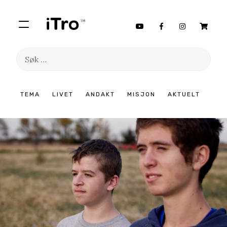
Søk
etter:
Hopp
TEMA
LIVET
ANDAKT
MISJON
AKTUELT
til
innhold