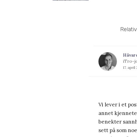
Relativ
Håvar
iTro-j
17. apri
Vi lever i et p
annet kjennete
benekter sannh
sett på som noe