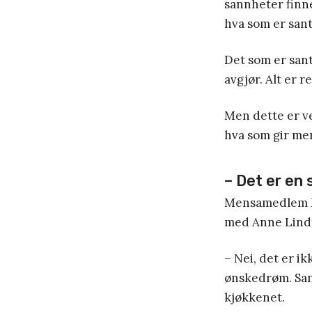
sannheter finne
hva som er sant
Det som er sant
avgjør. Alt er re
Men dette er ve
hva som gir men
–
Det er en 
Mensamedlem Ei
med Anne Lind
– Nei, det er ik
ønskedrøm. San
kjøkkenet.