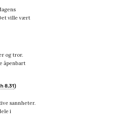
 dagens
et ville vært
r og tror.
le åpenbart
h 8,31
)
tive sannheter.
ele i