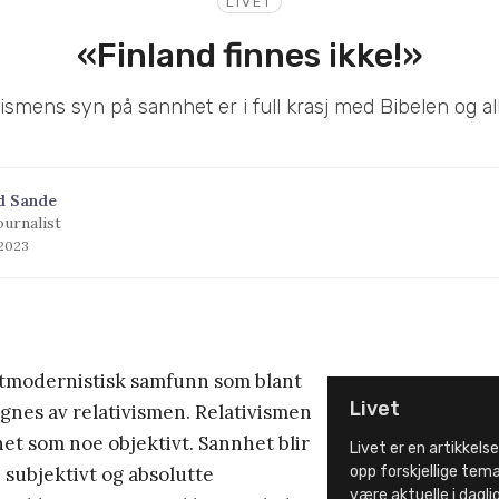
LIVET
«Finland finnes ikke!»
ismens syn på sannhet er i full krasj med Bibelen og all
d Sande
ournalist
l 2023
ostmodernistisk samfunn som blant
Livet
gnes av relativismen. Relativismen
et som noe objektivt. Sannhet blir
Livet er en artikkelse
 subjektivt og absolutte
opp forskjellige tem
være aktuelle i dagligl