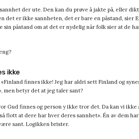
 sannhet der ute. Den kan du prøve å jakte på, eller dik
n det er ikke sannheten, det er bare en påstand, sier 
 sin påstand om at det er nydelig når folk sier at de ha
oeng?
es ikke
 «Finland finnes ikke! Jeg har aldri sett Finland og syne
», men betyr det at jeg taler sant?
ror Gud finnes og person y ikke tror det. Da kan vi ikk
«så flott at dere har hver deres sannhet». Én av dem har 
være sant. Logikken brister.