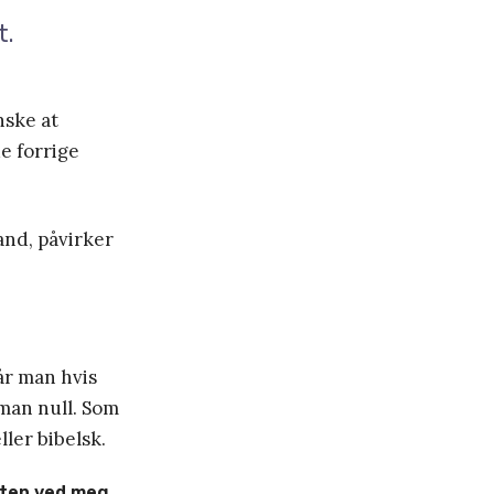
t.
nske at
e forrige
and, påvirker
år man hvis
 man null. Som
ler bibelsk.
uten ved meg.