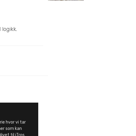
 logikk.
rie hvor vi tar
aer som kan
ivet til iTros