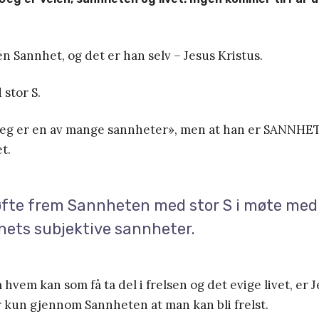
én Sannhet, og det er han selv – Jesus Kristus.
stor S.
«jeg er en av mange sannheter», men at han er SANNHE
t.
løfte frem Sannheten med stor S i møte med
ets subjektive sannheter.
 hvem kan som få ta del i frelsen og det evige livet, er 
 er kun gjennom Sannheten at man kan bli frelst.