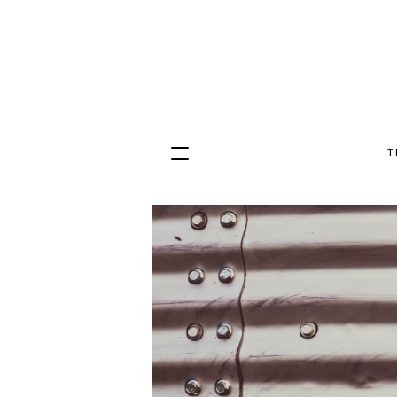
T
Hopp
til
innhold