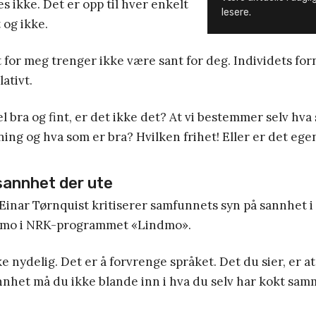
s ikke. Det er opp til hver enkelt
lesere.
 og ikke.
 for meg trenger ikke være sant for deg. Individets forn
lativt.
l bra og fint, er det ikke det? At vi bestemmer selv hva
ing og hva som er bra? Hvilken frihet! Eller er det ege
sannhet der ute
nar Tørnquist kritiserer samfunnets syn på sannhet i
mo i NRK-programmet «Lindmo».
ke nydelig. Det er å forvrenge språket. Det du sier, er at 
nhet må du ikke blande inn i hva du selv har kokt sam