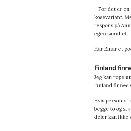
– For det er en
kosevariant. Me
respons på Anne
egen sannhet.
Har Einar et p
Finland finn
Jeg kan rope ut
Finland finnes!
Hvis person x t
begge to og si 
deler kan ikke 