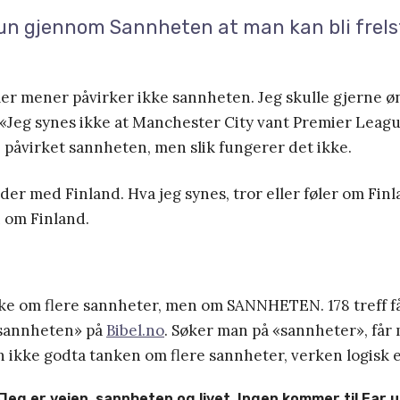
un gjennom Sannheten at man kan bli frels
ller mener påvirker ikke sannheten. Jeg skulle gjerne ø
«Jeg synes ikke at Manchester City vant Premier Leagu
påvirket sannheten, men slik fungerer det ikke.
er med Finland. Hva jeg synes, tror eller føler om Finl
 om Finland.
kke om flere sannheter, men om SANNHETEN. 178 treff f
«sannheten» på
Bibel.no
. Søker man på «sannheter», får
 ikke godta tanken om flere sannheter, verken logisk el
«Jeg er veien, sannheten og livet. Ingen kommer til Far 