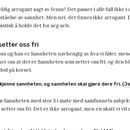
ldig arrogant sagt av Jesus? Det passer i alle fall ikke i
ståelse av sannhet. Men nei, det finnes ikke arrogant. D
stisk å holde det for seg selv.
etter oss fri
sus og han er Sannheten uavhengig av hva vi føler, mene
er oss at det er Sannheten som setter oss fri, og den b
lod på korset.
 kjenne sannheten, og sannheten skal gjøre dere fri. (
Jo
rem Sannheten med stor S i møte med samfunnets subjek
tter oss fri. Det er ikke arrogant, men en skatt vi vil d