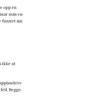
te opp en
Einar som en
r funnet sin
s ikke at
e applaudere
feil. Begge