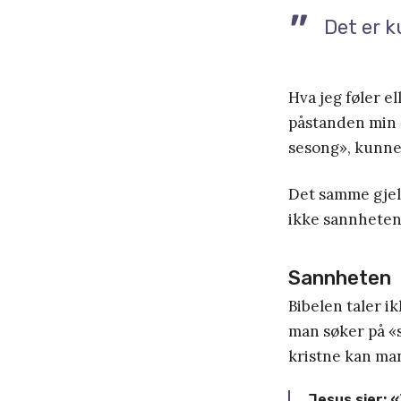
Det er k
Hva jeg føler e
påstanden min 
sesong», kunne 
Det samme gjeld
ikke sannheten
Sannheten
Bibelen taler i
man søker på 
kristne kan man
Jesus sier: 