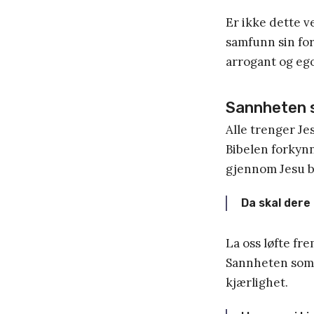
Er ikke dette ve
samfunn sin for
arrogant og egoi
Sannheten s
Alle trenger Je
Bibelen forkynn
gjennom Jesu b
Da skal dere
La oss løfte f
Sannheten som se
kjærlighet.