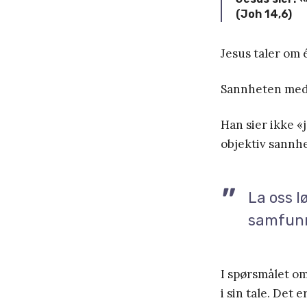
(Joh 14,6)
Jesus taler om 
Sannheten med 
Han sier ikke 
objektiv sannhe
La oss 
samfunn
I spørsmålet om
i sin tale. Det