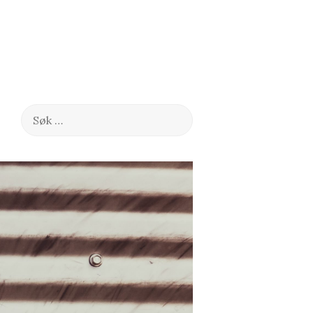
Søk
etter: