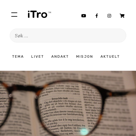
Søk
etter:
Hopp
TEMA
LIVET
ANDAKT
MISJON
AKTUELT
til
innhold