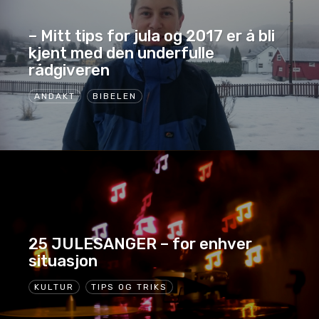
– Mitt tips for jula og 2017 er å bli
kjent med den underfulle
rådgiveren
ANDAKT
BIBELEN
25 JULESANGER – for enhver
situasjon
KULTUR
TIPS OG TRIKS