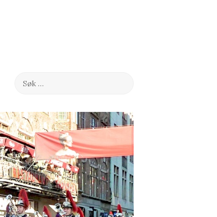
Søk
etter: