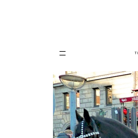
T
Hopp
til
innhold