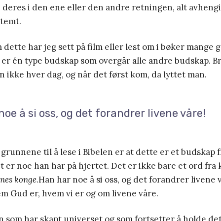
 deres i den ene eller den andre retningen, alt avhengi
temt.
 dette har jeg sett på film eller lest om i bøker mange 
 er én type budskap som overgår alle andre budskap. Br
 ikke hver dag, og når det først kom, da lyttet man.
oe å si oss, og det forandrer livene våre!
grunnene til å lese i Bibelen er at dette er et budskap 
t er noe han har på hjertet. Det er ikke bare et ord fra
nes konge
.Han har noe å si oss, og det forandrer livene 
m Gud er, hvem vi er og om livene våre.
 som har skapt universet og som fortsetter å holde det