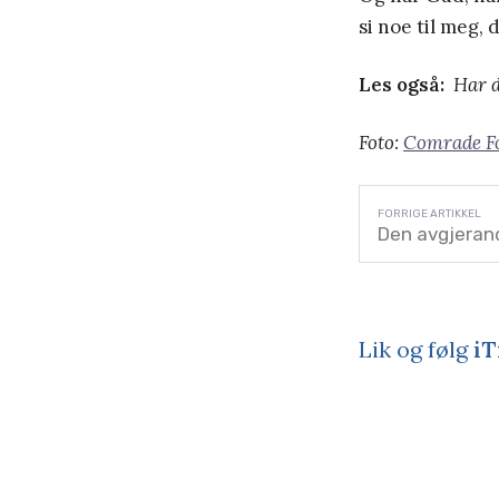
si noe til meg, 
Les også:
Har d
Foto:
Comrade Fo
Den avgjerand
Lik og følg
iT