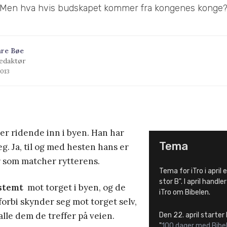
Men hva hvis budskapet kommer fra kongenes konge
åre Bøe
edaktør
2013
 ridende inn i byen. Han har
Tema
eg. Ja, til og med hesten hans er
 som matcher rytterens.
Tema for iTro i april
stor B". I april handle
stemt
mot torget i byen, og de
iTro om Bibelen.
forbi skynder seg mot torget selv,
alle dem de treffer på veien.
Den 22. april starte
"
100 dager med Bibe