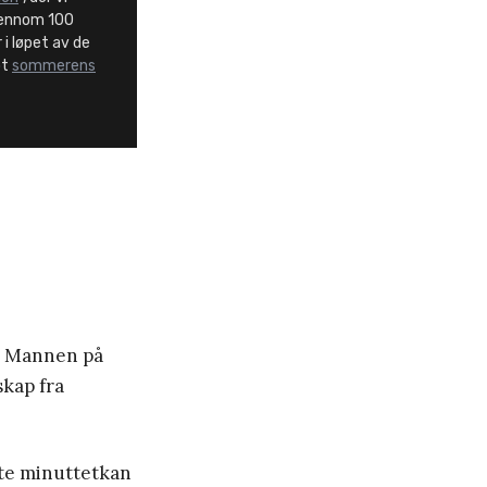
jennom 100
 i løpet av de
ot
sommerens
å. Mannen på
skap fra
ste minuttetkan