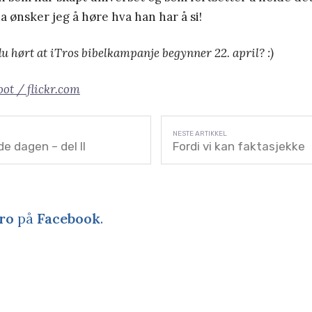
da ønsker jeg å høre hva han har å si!
u hørt at iTros bibelkampanje begynner 22. april? :)
ot / flickr.com
e dagen – del II
Fordi vi kan faktasjekke
ro
på
Facebook
.