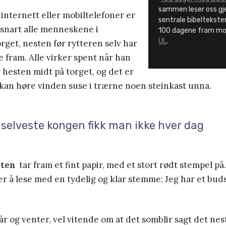
sammen leser oss g
internett eller mobiltelefoner er
sentrale bibeltekster
 snart alle menneskene i
100 dagene fram m
UL
.
rget, nesten før rytteren selv har
fram. Alle virker spent når han
 hesten midt på torget, og det er
n kan høre vinden suse i trærne noen steinkast unna.
 selveste kongen fikk man ikke hver dag
sten
tar fram et fint papir, med et stort rødt stempel p
 å lese med en tydelig og klar stemme: Jeg har et bud
tår og venter, vel vitende om at det somblir sagt det ne