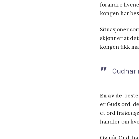
forandre livene
kongen har bes
Situasjoner som
skjønner at det
kongen fikk man
Gudhar n
En av de
beste 
er Guds ord, de
et ord fra
konge
handler om hve
Og når Gud, han