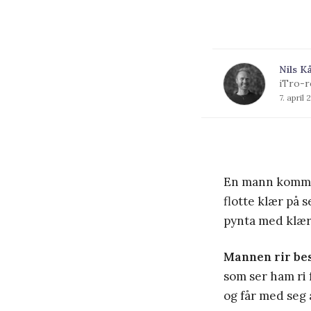
Nils K
iTro-r
7. april 
En mann kommer
flotte klær på s
pynta med klær
Mannen rir be
som ser ham ri 
og får med seg 