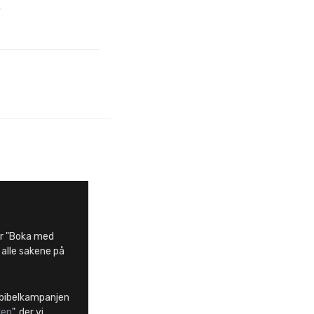
?
 er "Boka med
r alle sakene på
r bibelkampanjen
len
", der vi