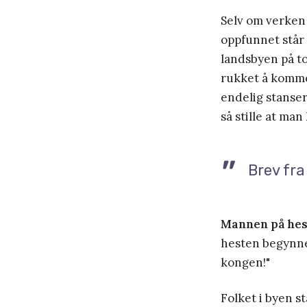
Selv om verken 
oppfunnet står
landsbyen på to
rukket å komme 
endelig stanser
så stille at ma
Brev fra
Mannen på he
hesten begynner
kongen!"
Folket i byen s