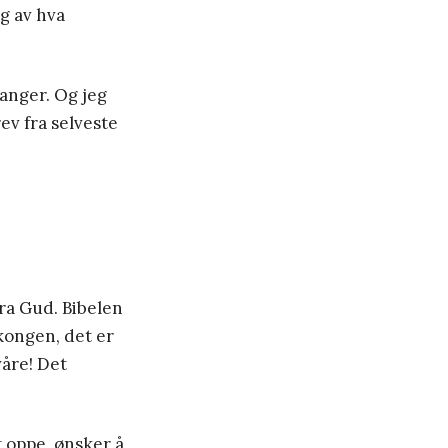
g av hva
ganger. Og jeg
ev fra selveste
fra Gud. Bibelen
 kongen, det er
våre! Det
 oppe, ønsker å