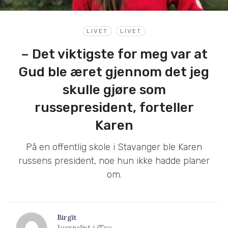
LIVET
LIVET
– Det viktigste for meg var at
Gud ble æret gjennom det jeg
skulle gjøre som
russepresident, forteller
Karen
På en offentlig skole i Stavanger ble Karen
russens president, noe hun ikke hadde planer
om.
Birgit
Journalist i iTro