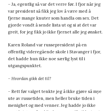
– Ja, egentlig så var det verre før. I fjor når jeg
var president så fikk jeg lov å være med å
fjerne mange knuter som handla om sex. Det
gjorde vondt å sende lista ut og si at det var
greit, for jeg fikk jo ikke fjernet alle jeg ønsket.
Karen Roland var russepresident på en
offentlig videregående skole i Stavanger i fjor,
det hadde hun ikke noe særlig lyst til i
utgangspunktet.
– Hvordan gikk det til?
– Rett før valget tenkte jeg å ikke gjøre så mye
ute av russetiden, men heller bruke tiden i
menighet og med venner. Jeg hadde jo ikke