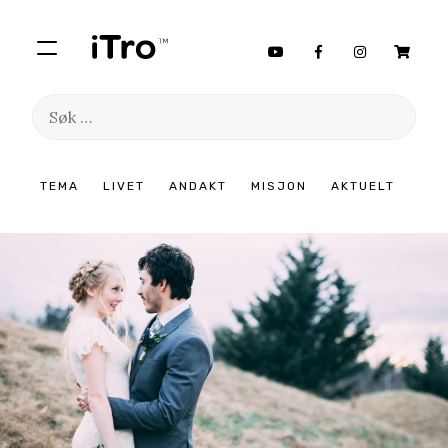
Søk
etter:
Hopp
TEMA
LIVET
ANDAKT
MISJON
AKTUELT
til
innhold