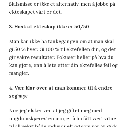
Skilsmisse er
ikke
et alternativ, men å jobbe på
ekteskapet vårt er det.
3. Husk at ekteskap ikke er 50/50
Man kan ikke ha tankegangen om at man skal
gi 50 % hver. Gi 100 % til ektefellen din, og det
gir vakre resultater. Fokuser heller på hva du
kan gjøre, enn å lete etter din ektefelles feil og
mangler.
4. Vær klar over at man kommer til å endre
seg
mye
Noe jeg elsker ved at jeg giftet meg med
ungdomskjæresten min, er å ha fått vært vitne
til all vekst både individuelt og som par. Vi gikk