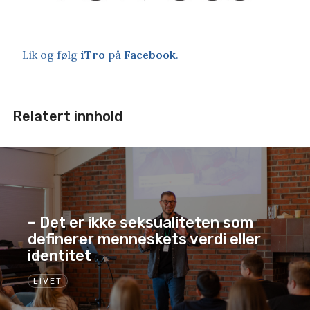
Lik og følg
iTro
på
Facebook
.
Relatert innhold
– Det er ikke seksualiteten som
definerer menneskets verdi eller
identitet
LIVET