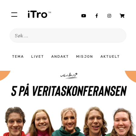
Søk
etter:
Hopp
TEMA
LIVET
ANDAKT
MISJON
AKTUELT
til
innhold