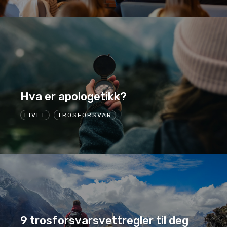
Hva er apologetikk?
LIVET
TROSFORSVAR
9 trosforsvarsvettregler til deg