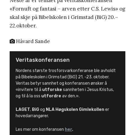
Neste år er temaet på Veritaskonferansen
«Fornuft og fantasi – arven etter C.S. Lewis» og
skal skje på Bibelskolen i Grimstad (BiG) 20.–
22.oktober.
Håvard Sande
Veritaskonferansen
Nordens største trosforsvarkonferanse ble avholdt
på Bibeleskolen i Grimstad (BiG) 21. -23. oktober.
Veritas betyr sannhet og konferansen ønsker å
«invitere til å
utforske
sannheten i Jesus Kristus,
og til å la oss
utfordre
av den.».
LAGET
,
BiG
og
NLA Høgskolen Gimlekollen
er
hovedarrangører.
Les mer om konferansen
her
.