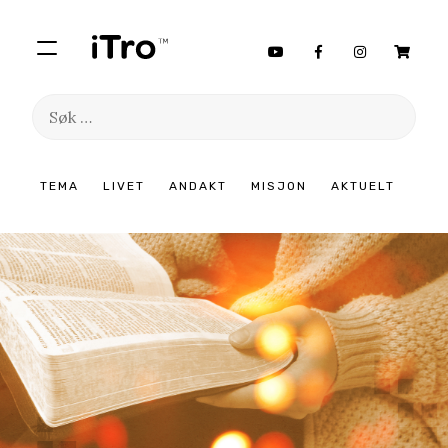
Søk
etter:
Hopp
TEMA
LIVET
ANDAKT
MISJON
AKTUELT
til
innhold