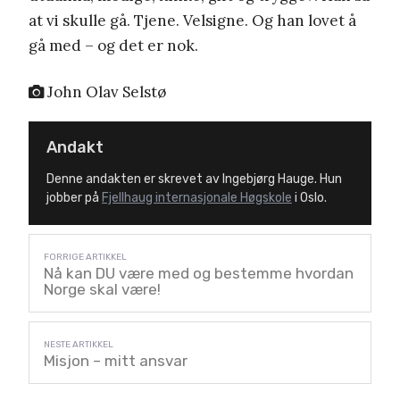
at vi skulle gå. Tjene. Velsigne. Og han lovet å
gå med – og det er nok.
John Olav Selstø
Andakt
Denne andakten er skrevet av Ingebjørg Hauge. Hun
jobber på
Fjellhaug internasjonale Høgskole
i Oslo.
Nå kan DU være med og bestemme hvordan
Norge skal være!
Misjon – mitt ansvar