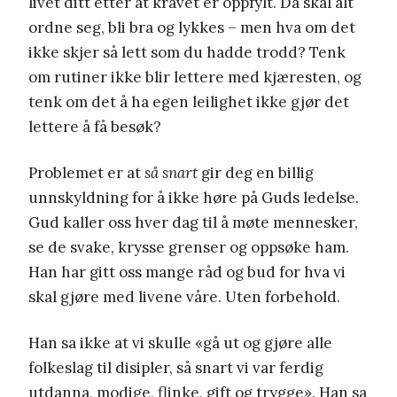
livet ditt etter at kravet er oppfylt. Da skal alt
ordne seg, bli bra og lykkes – men hva om det
ikke skjer så lett som du hadde trodd? Tenk
om rutiner ikke blir lettere med kjæresten, og
tenk om det å ha egen leilighet ikke gjør det
lettere å få besøk?
Problemet er at
så snart
gir deg en billig
unnskyldning for å ikke høre på Guds ledelse.
Gud kaller oss hver dag til å møte mennesker,
se de svake, krysse grenser og oppsøke ham.
Han har gitt oss mange råd og bud for hva vi
skal gjøre med livene våre. Uten forbehold.
Han sa ikke at vi skulle «gå ut og gjøre alle
folkeslag til disipler, så snart vi var ferdig
utdanna, modige, flinke, gift og trygge». Han sa