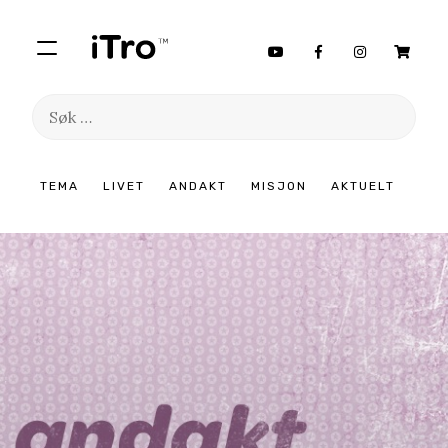
Søk
etter:
Hopp
TEMA
LIVET
ANDAKT
MISJON
AKTUELT
til
innhold