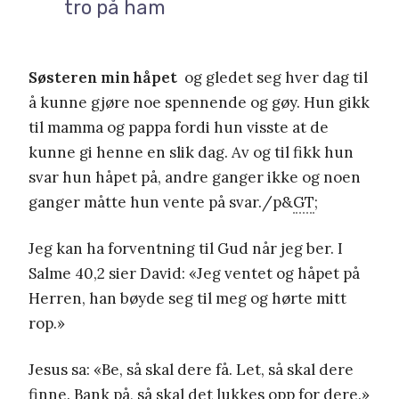
tro på ham
Søsteren min håpet
og gledet seg hver dag til
å kunne gjøre noe spennende og gøy. Hun gikk
til mamma og pappa fordi hun visste at de
kunne gi henne en slik dag. Av og til fikk hun
svar hun håpet på, andre ganger ikke og noen
ganger måtte hun vente på svar./p&
GT
;
Jeg kan ha forventning til Gud når jeg ber. I
Salme 40,2 sier David: «Jeg ventet og håpet på
Herren, han bøyde seg til meg og hørte mitt
rop.»
Jesus sa: «Be, så skal dere få. Let, så skal dere
finne. Bank på, så skal det lukkes opp for dere.»