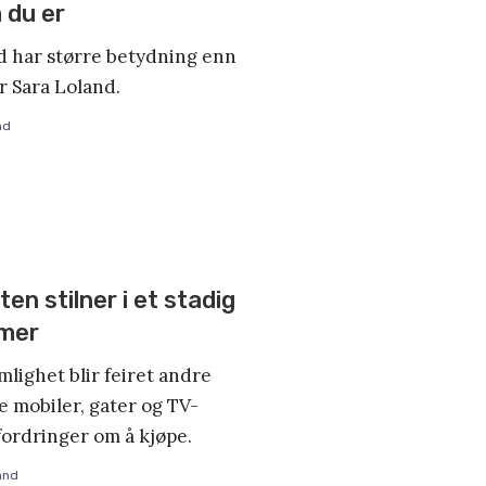
 du er
 har større betydning enn
r Sara Loland.
nd
en stilner i et stadig
 mer
lighet blir feiret andre
e mobiler, gater og TV-
fordringer om å kjøpe.
and