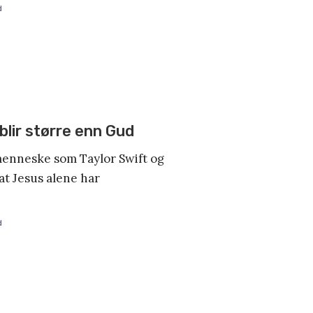
d
lir større enn Gud
menneske som Taylor Swift og
at Jesus alene har
d