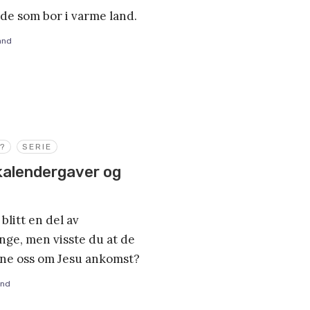
 de som bor i varme land.
and
?
SERIE
kalendergaver og
litt en del av
nge, men visste du at de
nne oss om Jesu ankomst?
and