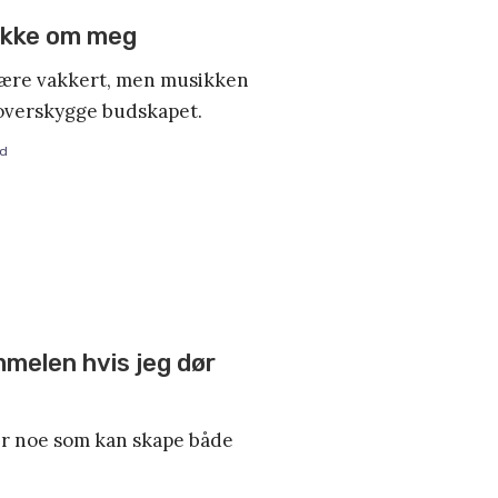
ikke om meg
være vakkert, men musikken
overskygge budskapet.
nd
mmelen hvis jeg dør
er noe som kan skape både