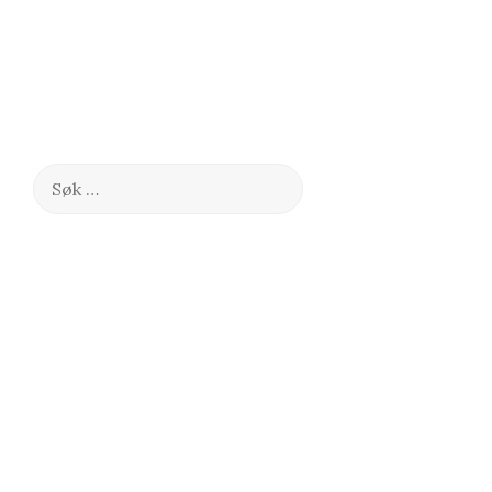
Søk
etter: