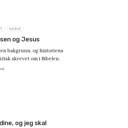
?
SERIE
ssen og Jesus
ten bakgrunn, og historiens
aktisk skrevet om i Bibelen.
and
ine, og jeg skal