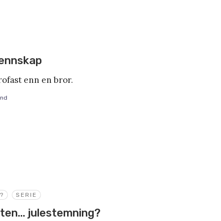
vennskap
ofast enn en bror.
and
?
SERIE
 uten… julestemning?