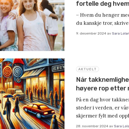
fortelle deg hvem
– Hvem du henger med
du kanskje tror, skrive
9. desember 2024
av
Sara Lola
AKTUELT
Når takknemlighet
høyere rop etter
På en dag hvor takknem
steder i verden, er vår
skjermer fylt med opp
28. november 2024
av
Sara Lol