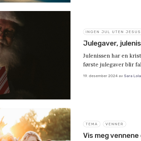
INGEN JUL UTEN JESUS
Julegaver, juleni
Julenissen har en kris
første julegaver blir f
19. desember 2024
av
Sara Lol
TEMA
VENNER
Vis meg vennene d