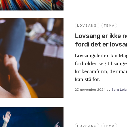
LOVSANG
TEMA
Lovsang er ikke n
fordi det er lovs
Lovsangsleder Jan Mag
forholder seg til sange
kirkesamfunn, der man
kan stå for.
27. november 2024
av
Sara Lol
LOVSANG
TEMA