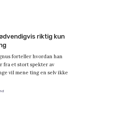
ødvendigvis riktig kun
ang
nus forteller hvordan han
r fra et stort spekter av
ge vil mene ting en selv ikke
and