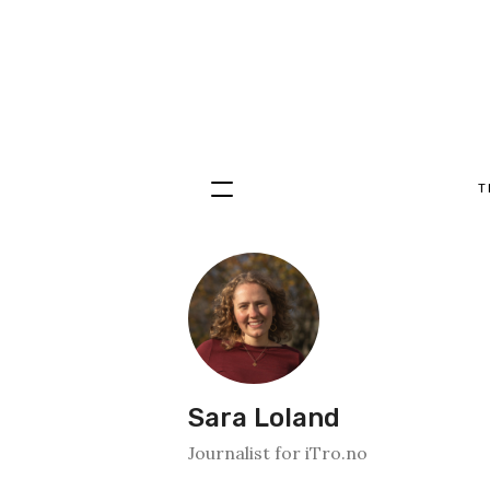
T
Hopp
til
innhold
Sara Loland
Journalist for iTro.no