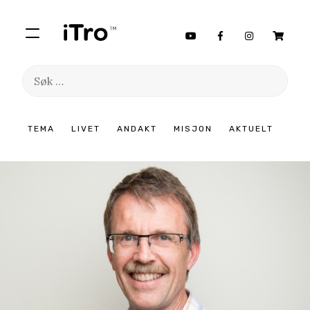
Søk
etter:
Hopp
TEMA
LIVET
ANDAKT
MISJON
AKTUELT
til
innhold