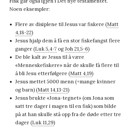
Fisk går også igjen i Det nye testamentet.
Noen eksempler:
Flere av disiplene til Jesus var fiskere (
Matt
4,18-22
)
Jesus hjalp dem å få en stor fiskefangst flere
ganger (
Luk 5,4-7
og
Joh 21,5-6
)
De ble kalt av Jesus til å være
«Menneskefiskere» når de skulle få flere til
å bli Jesu etterfølgere (
Matt 4,19
)
Jesus mettet 5000 menn (+mange kvinner
og barn) (
Matt 14,13-21
)
Jesus brukte «Jona-tegnet» (om Jona som
satt tre dager i magen til en fisk) som bilde
på at han skulle stå opp fra de døde etter tre
dager (
Luk 11,29
)