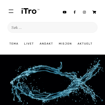
Søk
etter:
Hopp
TEMA
LIVET
ANDAKT
MISJON
AKTUELT
til
innhold