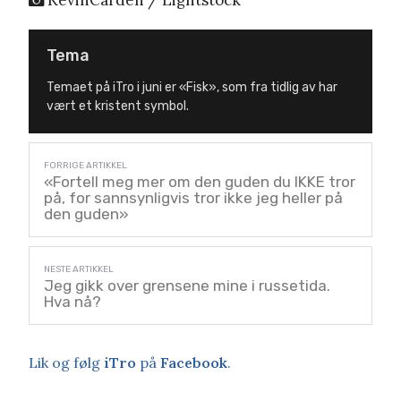
Tema
Temaet på iTro i juni er «Fisk», som fra tidlig av har
vært et kristent symbol.
«Fortell meg mer om den guden du IKKE tror
på, for sannsynligvis tror ikke jeg heller på
den guden»
Jeg gikk over grensene mine i russetida.
Hva nå?
Lik og følg
iTro
på
Facebook
.