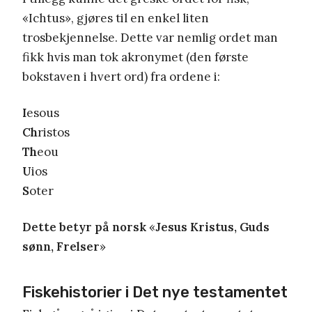
«Ichtus», gjøres til en enkel liten
trosbekjennelse. Dette var nemlig ordet man
fikk hvis man tok akronymet (den første
bokstaven i hvert ord) fra ordene i:
I
esous
Ch
ristos
Th
eou
U
ios
S
oter
Dette betyr på norsk
«
Jesus Kristus, Guds
sønn, Frelser
»
Fiskehistorier i Det nye testamentet