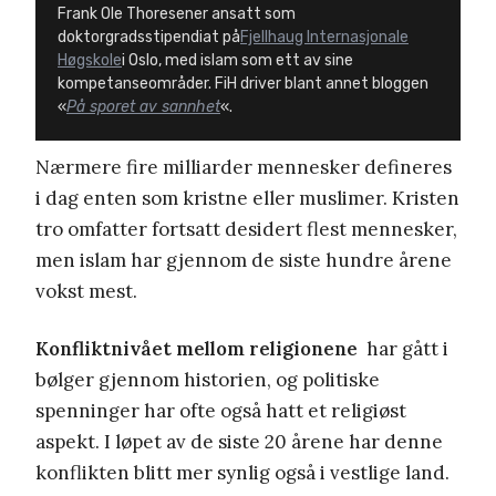
Frank Ole Thoresener ansatt som
doktorgradsstipendiat på
Fjellhaug Internasjonale
Høgskole
i Oslo, med islam som ett av sine
kompetanseområder. FiH driver blant annet bloggen
«
På sporet av sannhet
«.
Nærmere fire milliarder mennesker defineres
i dag enten som kristne eller muslimer. Kristen
tro omfatter fortsatt desidert flest mennesker,
men islam har gjennom de siste hundre årene
vokst mest.
Konfliktnivået mellom religionene
har gått i
bølger gjennom historien, og politiske
spenninger har ofte også hatt et religiøst
aspekt. I løpet av de siste 20 årene har denne
konflikten blitt mer synlig også i vestlige land.