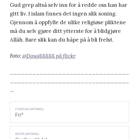
Gud grep altså selv inn for å redde oss han har
gitt liv. I islam finnes det ingen slik soning.
Gjennom å oppfylle de ulike religiøse pliktene
må du selv gjøre ditt ytterste for å blidgjøre
Allãh. Bare slik kan du håpe på å bli frelst.
Foto:
@Doug88888 på flickr
________________________________
________________________________
_
Fri*