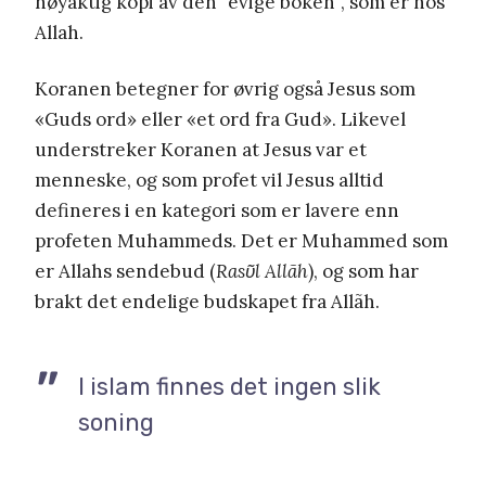
nøyaktig kopi av den “evige boken”, som er hos
Allah.
Koranen betegner for øvrig også Jesus som
«Guds ord» eller «et ord fra Gud». Likevel
understreker Koranen at Jesus var et
menneske, og som profet vil Jesus alltid
defineres i en kategori som er lavere enn
profeten Muhammeds. Det er Muhammed som
er Allahs sendebud (
Rasῦl Allãh
), og som har
brakt det endelige budskapet fra Allãh.
I islam finnes det ingen slik
soning