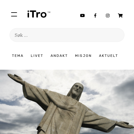
Søk
etter:
Hopp
TEMA
LIVET
ANDAKT
MISJON
AKTUELT
til
innhold