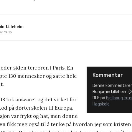
in Lilleheim
ar 2016
eder siden terroren i Paris. En
Kommentar
pte 130 mennesker og satte hele
t.
Denne kommentaren 
Benjamin Lilleheim (
RLE på
Fjellhaug Int
S tok ansvaret og det virket for
Høgskole
.
tod på dørterskelen til Europa.
sjon var frykt og hat, men denne
n fikk meg også til å tenke på hvordan jeg som kristen