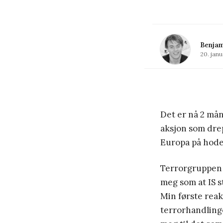
Benjam
20. janu
Det er nå 2 mån
aksjon som dre
Europa på hode
Terrorgruppen I
meg som at IS s
Min første reak
terrorhandlinge