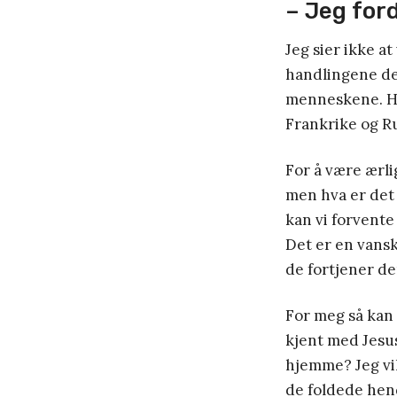
– Jeg fo
Jeg sier ikke a
handlingene de 
menneskene. Hve
Frankrike og Ru
For å være ærlig
men hva er det 
kan vi forvente
Det er en vanske
de fortjener de
For meg så kan 
kjent med Jesus
hjemme? Jeg vil
de foldede hende