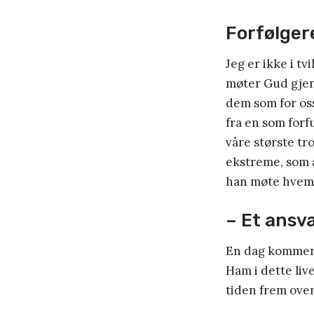
Forfølger
Jeg er ikke i t
møter Gud gjen
dem som for oss
fra en som forf
våre største tro
ekstreme, som 
han møte hvem s
– Et ansva
En dag kommer J
Ham i dette live
tiden frem over