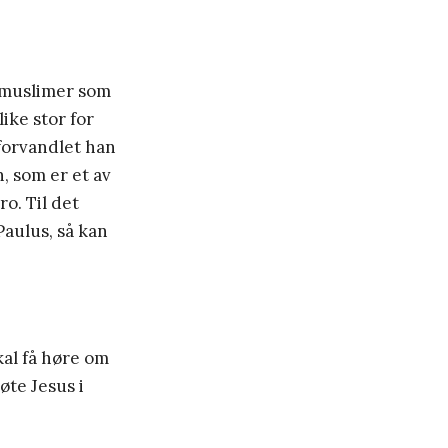
m muslimer som
ike stor for
 forvandlet han
, som er et av
ro. Til det
aulus, så kan
kal få høre om
øte Jesus i