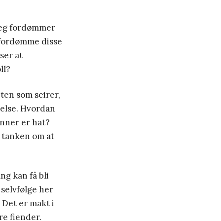
 Jeg fordømmer
l fordømme disse
ser at
ll?
eten som seirer,
apelse. Hvordan
enner er hat?
en tanken om at
ng kan få bli
 selvfølge her
 Det er makt i
re fiender.