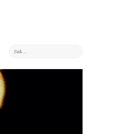
Søk
etter: