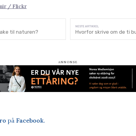
ir / Flickr
bake til naturen?
Hvorfor skrive om de ti b
ro
på
Facebook
.