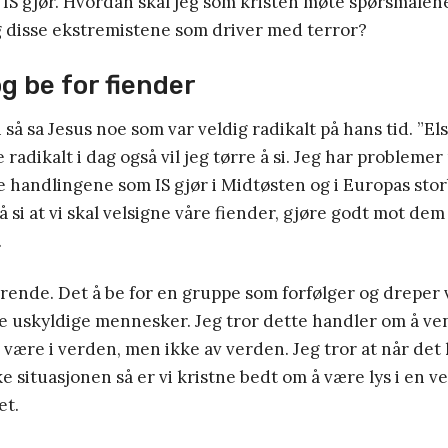
 IS gjør. Hvordan skal jeg som kristen møte spørsmålen
 disse ekstremistene som driver med terror?
g be for fiender
så sa Jesus noe som var veldig radikalt på hans tid. ”Els
radikalt i dag også vil jeg tørre å si. Jeg har problemer
e handlingene som IS gjør i Midtøsten og i Europas stor
 si at vi skal velsigne våre fiender, gjøre godt mot dem og
.
rende. Det å be for en gruppe som forfølger og dreper 
e uskyldige mennesker. Jeg tror dette handler om å ve
 å være i verden, men ikke av verden. Jeg tror at når det
e situasjonen så er vi kristne bedt om å være lys i en 
et.