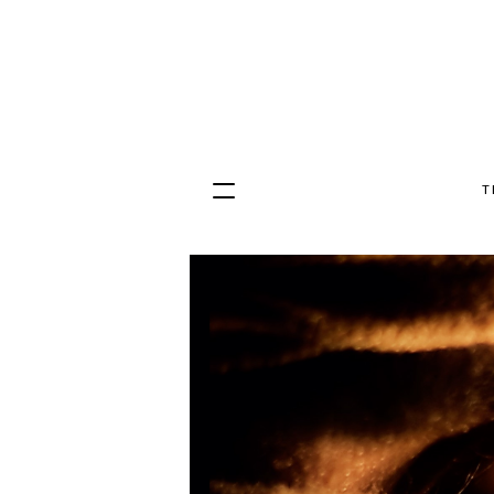
T
Hopp
til
innhold