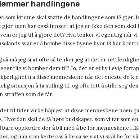
rdømmer handlingene
t vi som kristne skal støtte de handlingene som IS gjør.
gjør, men har også innsett at jeg er ikke den som ska
m er jeg til å gjøre det? Hva tenker vi egentlig når vi 
sslands svar er å bombe disse byene hvor IS har kontro
 så må jeg si at ofte så tenker jeg at det er rettferdigh
egentlig vi bomber dem til? Jo, det er et liv i evig fort
 kjærlighet fra disse menneskene når det eneste de kj
lig situasjon å ta stilling til, og ofte lett å stille seg d
n straffen som de får.
det til tider virke håpløst at disse menneskene noen ga
. Hvordan skal de få høre budskapet, som vi tar som en
 bare oppfordre der å bli med å be for menneskene i IS.
r, og han som lærte oss å be sa selv at vi skal be for vå