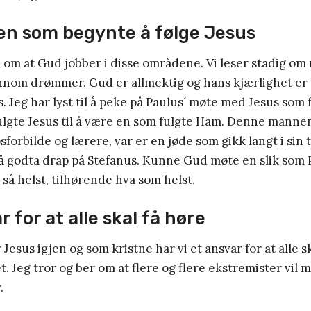
en som begynte å følge Jesus
vil om at Gud jobber i disse områdene. Vi leser stadig o
nom drømmer. Gud er allmektig og hans kjærlighet er l
. Jeg har lyst til å peke på Paulus´ møte med Jesus som
ulgte Jesus til å være en som fulgte Ham. Denne mannen
sforbilde og lærere, var er en jøde som gikk langt i sin t
å godta drap på Stefanus. Kunne Gud møte en slik som P
å helst, tilhørende hva som helst.
r for at alle skal få høre
esus igjen og som kristne har vi et ansvar for at alle s
t. Jeg tror og ber om at flere og flere ekstremister vil m
.