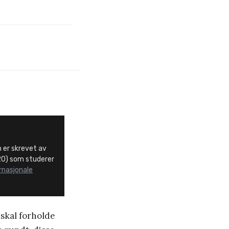
er skrevet av
20) som studerer
ernasjonale
 skal forholde