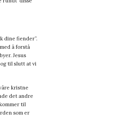
e rundt disse
k dine fiender”.
 med å forstå
byer. Jesus
 til slutt at vi
våre kristne
nde det andre
 kommer til
verden som er