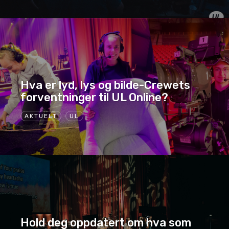
Hva er lyd, lys og bilde-Crewets
forventninger til UL Online?
AKTUELT
UL
Hold deg oppdatert om hva som