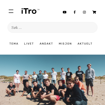
Søk
etter:
Hopp
TEMA
LIVET
ANDAKT
MISJON
AKTUELT
til
innhold