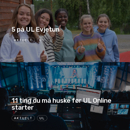
5 på UL Evjetun
AKTUELT
UL
11 ting du må huske før UL Online
starter
AKTUELT
UL