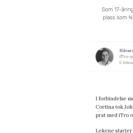
Som 17-åring 
plass som N
Håvar
iTro-j
5. febr
I forbindelse m
Cortina tok Joh
prat med iTro o
Lekene starter 