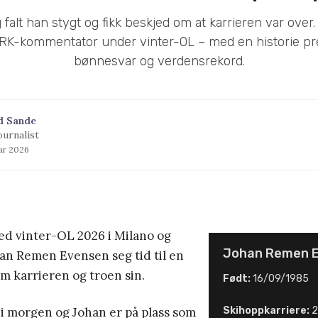
falt han stygt og fikk beskjed om at karrieren var over
RK-kommentator under vinter-OL – med en historie pr
bønnesvar og verdensrekord.
d Sande
ournalist
uar 2026
ed vinter-OL 2026 i Milano og
Johan Remen 
an Remen Evensen seg tid til en
m karrieren og troen sin.
Født:
16/09/1985
i morgen og Johan er på plass som
Skihoppkarriere:
2