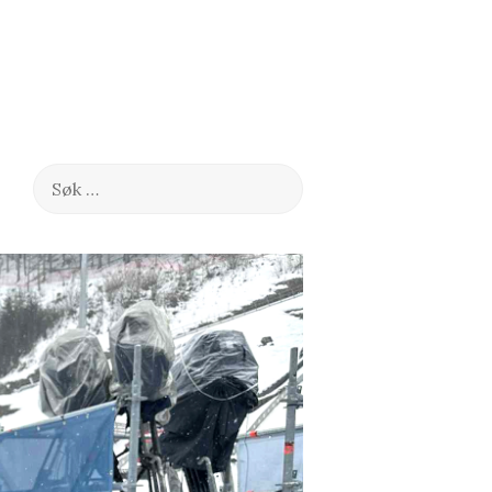
Søk
etter: