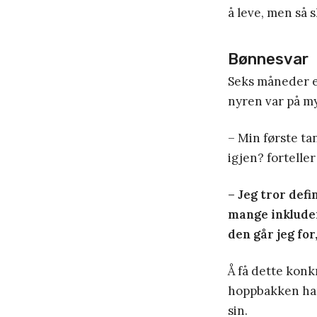
å leve, men så 
Bønnesvar
Seks måneder et
nyren var på my
– Min første ta
igjen? fortelle
– Jeg tror defi
mange inkluder
den går jeg for,
Å få dette konk
hoppbakken han
sin.