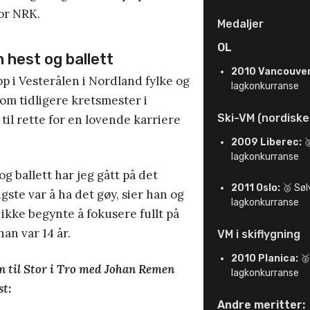
or NRK.
Medaljer
OL
 hest og ballett
2010 Vancouver
p i Vesterålen i Nordland fylke og
lagkonkurranse
om tidligere kretsmester i
Ski-VM (nordiske
 til rette for en lovende karriere
2009 Liberec:

lagkonkurranse
g ballett har jeg gått på det
2011 Oslo:
🥈 Søl
gste var å ha det gøy, sier han og
lagkonkurranse
 ikke begynte å fokusere fullt på
an var 14 år.
VM i skiflygning
2010 Planica:
🥈
n til Stor i Tro med Johan Remen
lagkonkurranse
st:
Andre meritter: