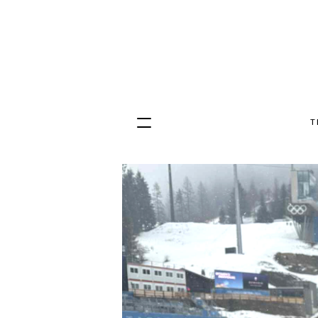
T
Hopp
til
innhold