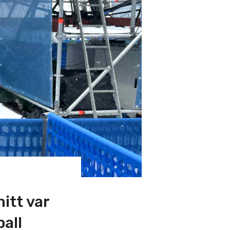
itt var
pall