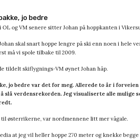
bakke, jo bedre
i OL og VM senere sitter Johan på hoppkanten i Vikers
 Johan skal snart hoppe lengre på ski enn noen i hele v
st må vi spole tilbake til 2009.
e tildelt skiflygnings-VM øynet Johan håp.
ke, jo bedre var det for meg. Allerede to år i forveien 
 å slå verdensrekorden. Jeg visualiserte alle mulige 
redt.
til østerrikerne, var nordmennene litt mer vågale.
media at jeg vil heller hoppe 270 meter og knekke begge