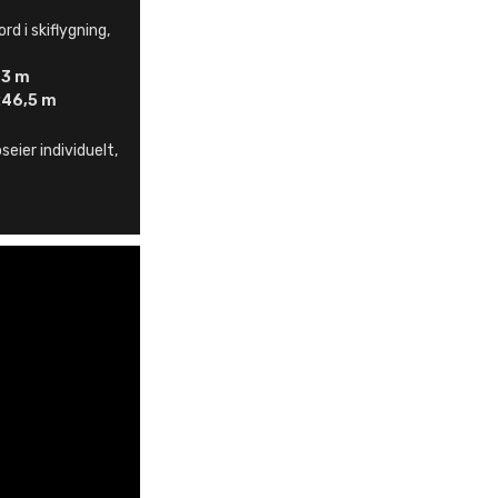
d i skiflygning,
3 m
246,5 m
eier individuelt,