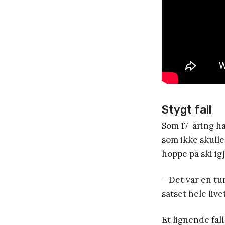
Stygt fall
Som 17-åring h
som ikke skulle
hoppe på ski ig
– Det var en tu
satset hele live
Et lignende fal