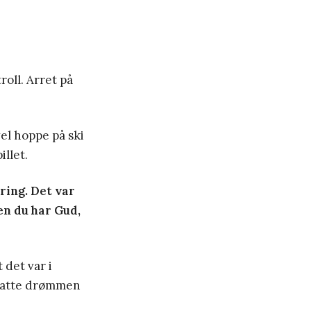
oll. Arret på
vel hoppe på ski
illet.
ring. Det var
en du har Gud,
 det var i
satte drømmen