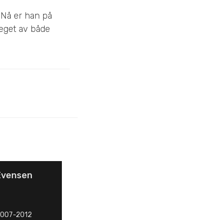
. Nå er han på
eget av både
Evensen
007-2012