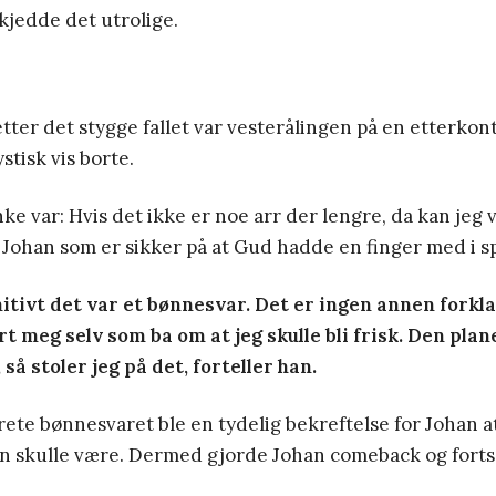
skjedde det utrolige.
ter det stygge fallet var vesterålingen på en etterkontr
stisk vis borte.
nke var: Hvis det ikke er noe arr der lengre, da kan jeg 
r Johan som er sikker på at Gud hadde en finger med i sp
nitivt det var et bønnesvar. Det er ingen annen forkla
t meg selv som ba om at jeg skulle bli frisk. Den plan
 så stoler jeg på det, forteller han.
rete bønnesvaret ble en tydelig bekreftelse for Johan at
 skulle være. Dermed gjorde Johan comeback og fort