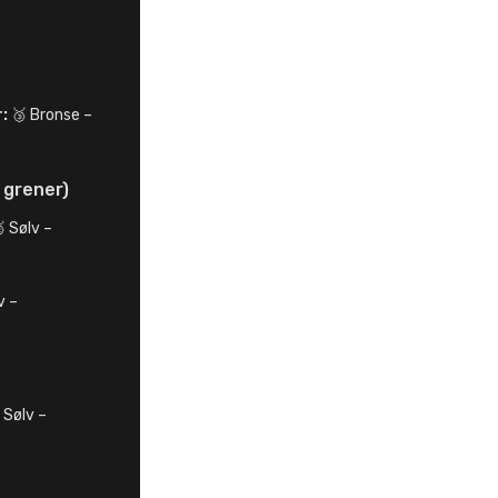
:
🥉 Bronse –
 grener)
 Sølv –
v –
 Sølv –