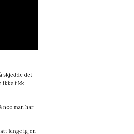
å skjedde det
n ikke fikk
på noe man har
hatt lenge igjen