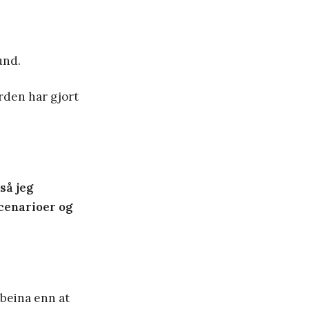
und.
erden har gjort
så jeg
scenarioer og
 beina enn at