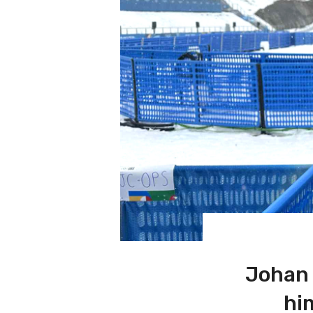
Johan 
him