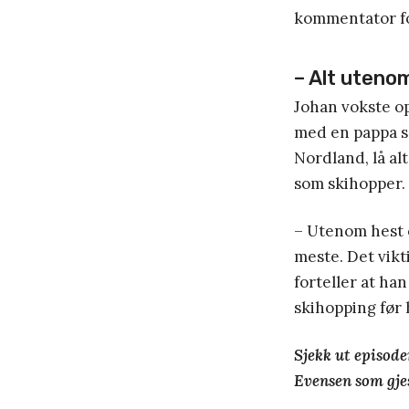
kommentator f
– Alt utenom
Johan vokste op
med en pappa s
Nordland, lå alt
som skihopper.
– Utenom hest o
meste. Det vikti
forteller at han
skihopping før h
Sjekk ut episode
Evensen som gje