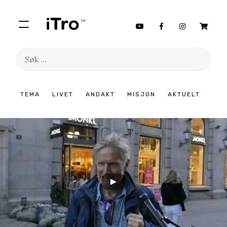
Søk
etter:
Hopp
TEMA
LIVET
ANDAKT
MISJON
AKTUELT
til
innhold