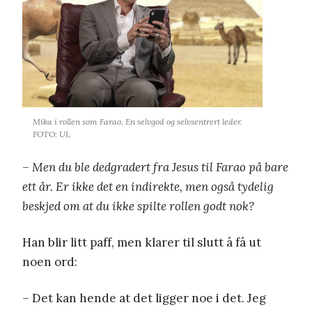
Mika i rollen som Farao. En selvgod og selvsentrert leder.
FOTO: UL
– Men du ble dedgradert fra Jesus til Farao på bare
ett år. Er ikke det en indirekte, men også tydelig
beskjed om at du ikke spilte rollen godt nok?
Han blir litt paff, men klarer til slutt å få ut
noen ord:
–
Det kan hende at det ligger noe i det. Jeg