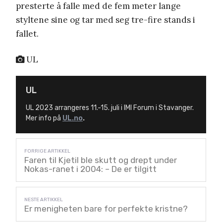
presterte å falle med de fem meter lange
styltene sine og tar med seg tre-fire stands i
fallet.
UL
UL
UL 2023 arrangeres 11.-15. juli i IMI Forum i Stavanger.
Mer info på
UL.no
.
Faren til Kjetil ble skutt og drept under
Nokas-ranet i 2004: – De er tilgitt
Er menigheten bare for perfekte kristne?