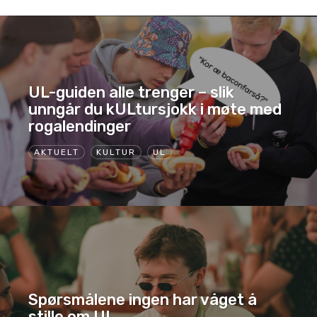
UL-guiden alle trenger – slik
unngår du kULtursjokk i møte med
rogalendinger
AKTUELT
KULTUR
UL
Spørsmålene ingen har våget å
stille om UL