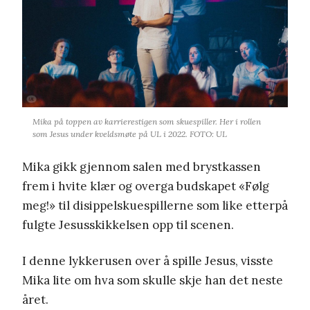
Mika på toppen av karrierestigen som skuespiller. Her i rollen
som Jesus under kveldsmøte på UL i 2022. FOTO: UL
Mika gikk gjennom salen med brystkassen
frem i hvite klær og overga budskapet «Følg
meg!» til disippelskuespillerne som like etterpå
fulgte Jesusskikkelsen opp til scenen.
I denne lykkerusen over å spille Jesus, visste
Mika lite om hva som skulle skje han det neste
året.