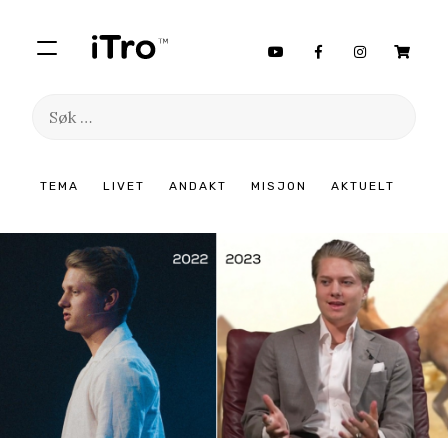
Søk
etter:
Hopp
TEMA
LIVET
ANDAKT
MISJON
AKTUELT
til
innhold