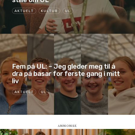
AKTUELT
KULTUR
UL
Fem på UL: – Jeg gleder meg til å
dra på basar for første gang i mitt
liv
AKTUELT
UL