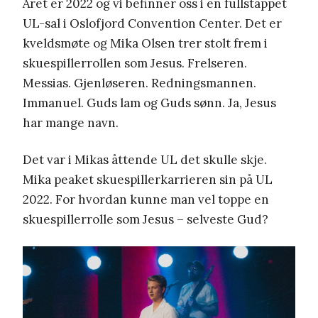
Året er 2022 og vi befinner oss i en fullstappet
UL-sal i Oslofjord Convention Center. Det er
kveldsmøte og Mika Olsen trer stolt frem i
skuespillerrollen som Jesus. Frelseren.
Messias. Gjenløseren. Redningsmannen.
Immanuel. Guds lam og Guds sønn. Ja, Jesus
har mange navn.
Det var i Mikas åttende UL det skulle skje.
Mika peaket skuespillerkarrieren sin på UL
2022. For hvordan kunne man vel toppe en
skuespillerrolle som Jesus – selveste Gud?