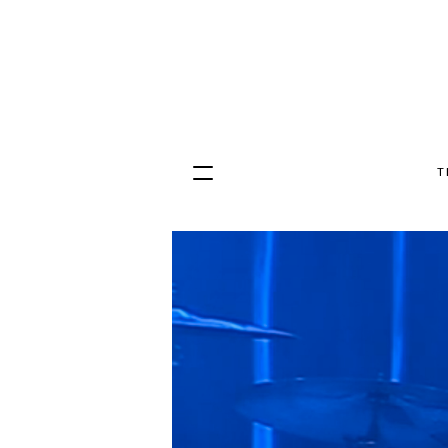
T
Hopp
til
innhold