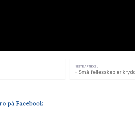
– Små fellesskap er kryd
ro
på
Facebook
.