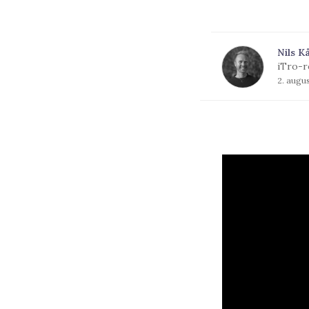
Nils K
iTro-r
2. augu