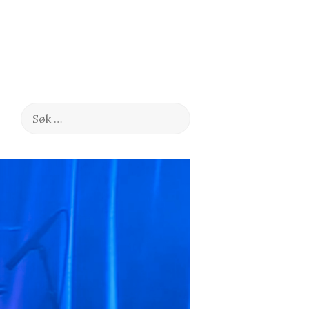
Søk
etter: