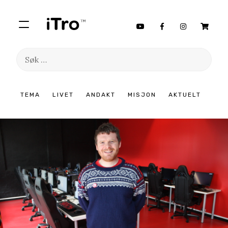
Søk
etter:
Hopp
TEMA
LIVET
ANDAKT
MISJON
AKTUELT
til
innhold