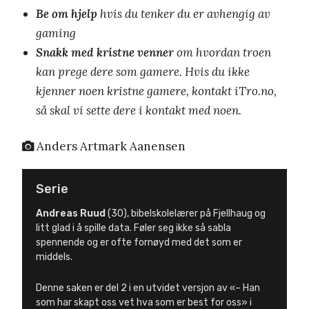
Be om hjelp
hvis du tenker du er avhengig av
gaming
Snakk med kristne venner
om hvordan troen
kan prege dere som gamere. Hvis du ikke
kjenner noen kristne gamere, kontakt iTro.no,
så skal vi sette dere i kontakt med noen.
Anders Artmark Aanensen
Serie
Andreas Ruud
(30), bibelskolelærer på Fjellhaug og
litt glad i å spille data. Føler seg ikke så sabla
spennende og er ofte fornøyd med det som er
middels.
Denne saken er del 2 i en utvidet versjon av «– Han
som har skapt oss vet hva som er best for oss» i