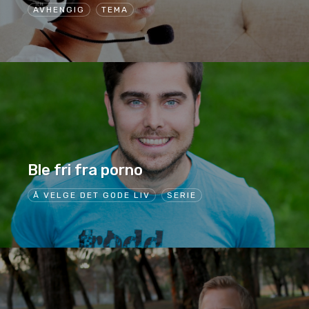
AVHENGIG
TEMA
Ble fri fra porno
Å VELGE DET GODE LIV
SERIE