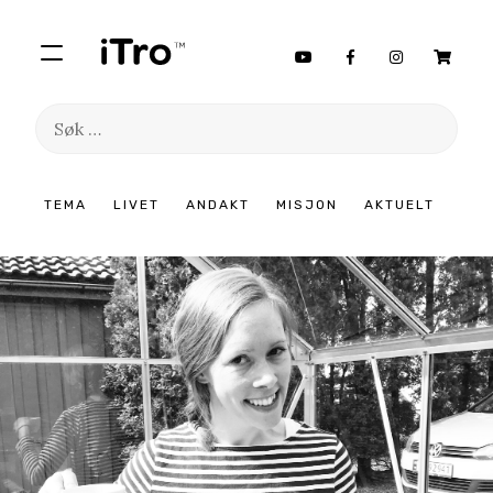
Søk
etter:
Hopp
TEMA
LIVET
ANDAKT
MISJON
AKTUELT
til
innhold