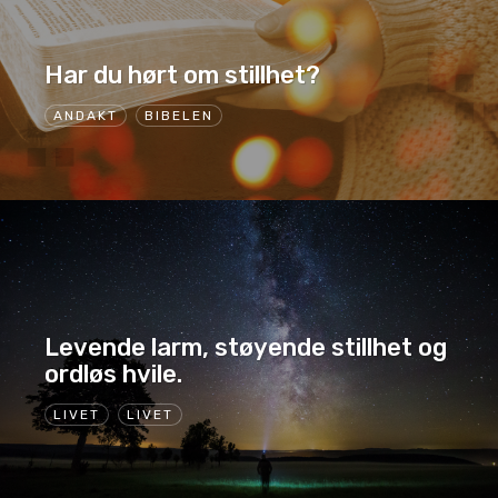
Har du hørt om stillhet?
ANDAKT
BIBELEN
Levende larm, støyende stillhet og
ordløs hvile.
LIVET
LIVET