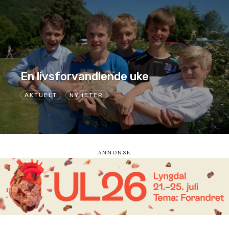
En livsforvandlende uke
AKTUELT
NYHETER