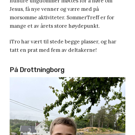
hundre ungdommer møttes for å høre om
Jesus, få nye venner og være med på
morsomme aktiviteter. SommerTreff er for
mange et av årets store høydepunkt.
iTro har vært til stede begge plasser, og har
tatt en prat med fem av deltakerne!
På Drottningborg