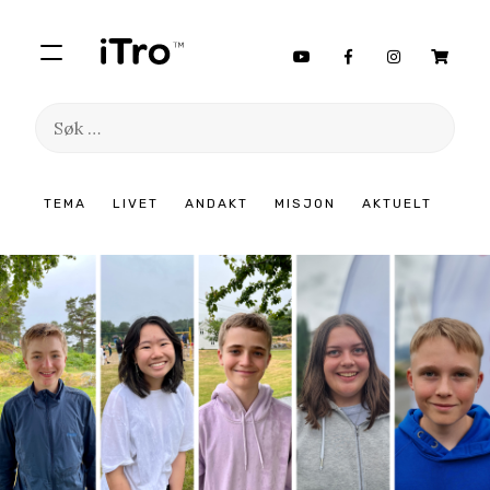
Søk
etter:
Hopp
TEMA
LIVET
ANDAKT
MISJON
AKTUELT
til
innhold