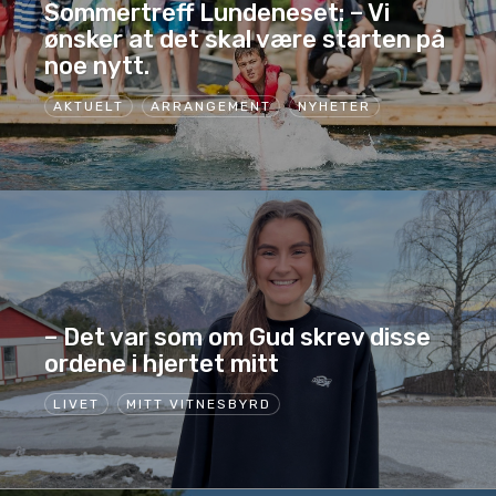
Sommertreff Lundeneset: – Vi
ønsker at det skal være starten på
noe nytt.
AKTUELT
ARRANGEMENT
NYHETER
– Det var som om Gud skrev disse
ordene i hjertet mitt
LIVET
MITT VITNESBYRD