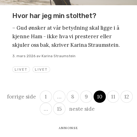
Hvor har jeg min stolthet?
– Gud ønsker at vår betydning skal ligge i å
kjenne Ham - ikke hva vi presterer eller
skjuler oss bak, skriver Karina Straumstein.
3. mars 2026
av
Karina Straumstein
LIVET
LIVET
Innleggsnavigasjon
forrige side
1
…
8
9
10
11
12
…
15
neste side