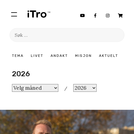
Søk
etter:
Hopp
TEMA
LIVET
ANDAKT
MISJON
AKTUELT
til
innhold
2026
/