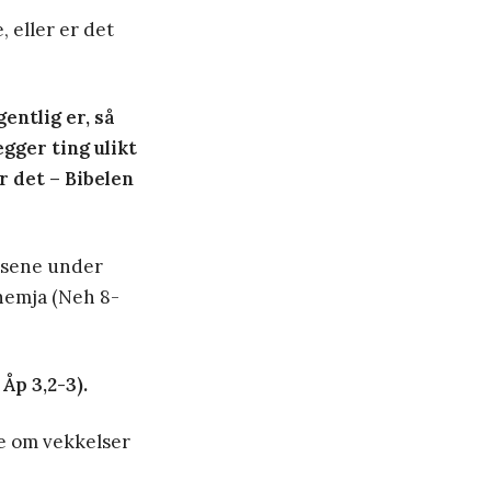
 eller er det
gentlig er, så
gger ting ulikt
er det – Bibelen
elsene under
ehemja (Neh 8-
Åp 3,2-3).
te om vekkelser