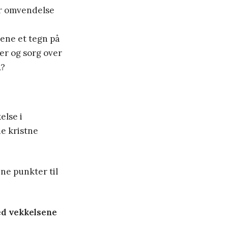
Er omvendelse
ene et tegn på
er og sorg over
Å?
else i
e kristne
ine punkter til
ed vekkelsene