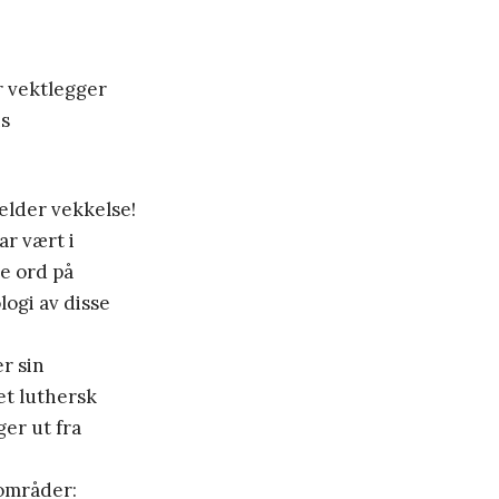
r vektlegger
ns
elder vekkelse!
r vært i
te ord på
ogi av disse
r sin
et luthersk
ger ut fra
 områder: