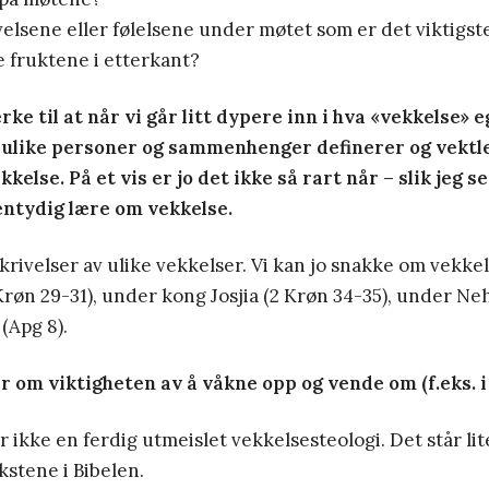
elsene eller følelsene under møtet som er det viktigste,
e fruktene i etterkant?
rke til at når vi går litt dypere inn i hva «vekkelse» e
 ulike personer og sammenhenger definerer og vektle
kelse. På et vis er jo det ikke så rart når – slik jeg s
entydig lære om vekkelse.
krivelser av ulike vekkelser. Vi kan jo snakke om vekk
Krøn 29-31), under kong Josjia (2 Krøn 34-35), under N
 (Apg 8).
 om viktigheten av å våkne opp og vende om (f.eks. i 
 ikke en ferdig utmeislet vekkelsesteologi. Det står li
kstene i Bibelen.