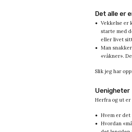
Det alle er e
Vekkelse er k
starte med d
eller livet sit
Man snakker 
«våkner». De
Slik jeg har opp
Uenigheter
Herfra og ut e
Hvem er det 
Hvordan «mål
det lengden