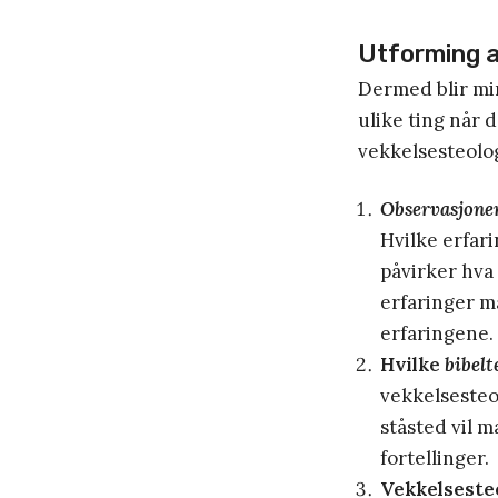
Utforming a
Dermed blir mi
ulike ting når 
vekkelsesteolog
Observasjoner
Hvilke erfar
påvirker hva 
erfaringer m
erfaringene.
Hvilke
bibelt
vekkelsesteol
ståsted vil m
fortellinger.
Vekkelseste