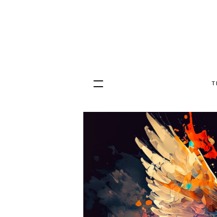
T
Hopp
til
innhold