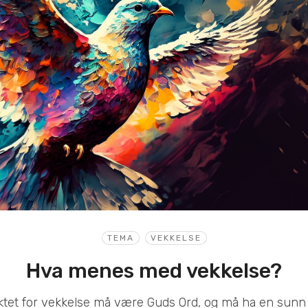
TEMA
VEKKELSE
Hva menes med vekkelse?
et for vekkelse må være Guds Ord, og må ha en sunn 