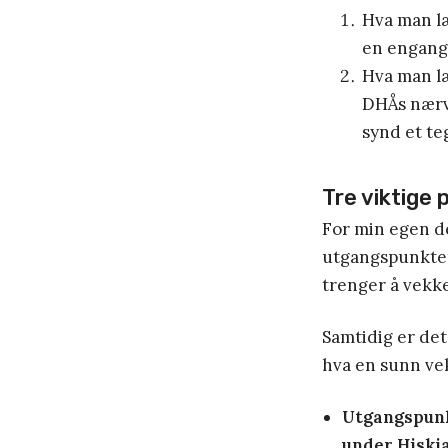
Hva man l
en engang
Hva man læ
DHÅs nærv
synd et te
Tre viktige 
For min egen de
utgangspunktet
trenger å vekke
Samtidig er det
hva en sunn ve
Utgangspunk
under Hiskia