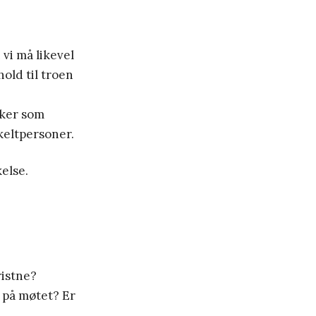
 vi må likevel
old til troen
sker som
keltpersoner.
kelse.
ristne?
 på møtet? Er