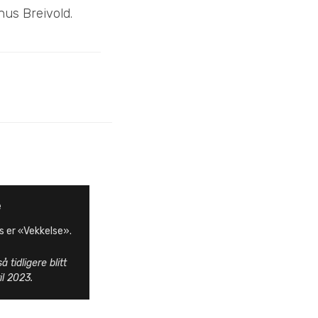
nus Breivold.
e
s er «Vekkelse».
tidligere blitt
il 2023.