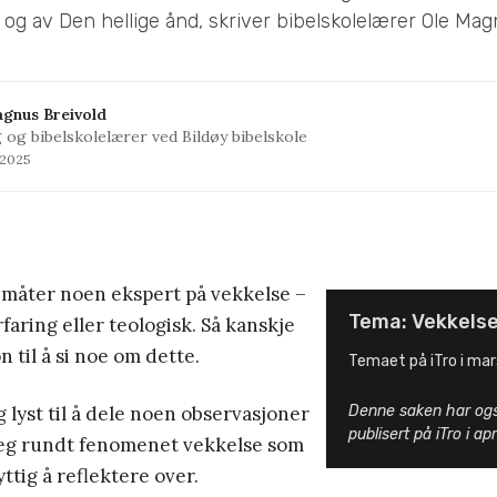
g av Den hellige ånd, skriver bibelskolelærer Ole Mag
gnus Breivold
 og bibelskolelærer ved Bildøy bibelskole
 2025
 måter noen ekspert på vekkelse –
Tema: Vekkels
faring eller teologisk. Så kanskje
on til å si noe om dette.
Temaet på iTro i mar
g lyst til å dele noen observasjoner
Denne saken har også 
publisert på iTro i apr
meg rundt fenomenet vekkelse som
ttig å reflektere over.