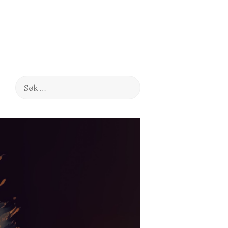
Søk
etter: