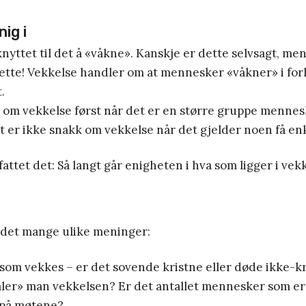
nig i
nyttet til det å «våkne». Kanskje er dette selvsagt, men
ette! Vekkelse handler om at mennesker «våkner» i forh
t.
om vekkelse først når det er en større gruppe menne
t er ikke snakk om vekkelse når det gjelder noen få en
fattet det: Så langt går enigheten i hva som ligger i vek
r det mange ulike meninger:
som vekkes – er det sovende kristne eller døde ikke-k
er» man vekkelsen? Er det antallet mennesker som er
 på møtene?