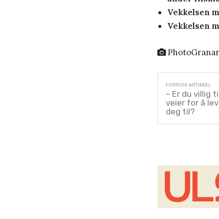
Vekkelsen m
Vekkelsen må
PhotoGrana
– Er du villig 
veier for å le
deg til?