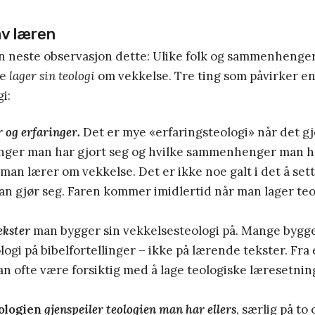
v læren
n neste observasjon dette: Ulike folk og sammenhenge
de
lager sin teologi
om vekkelse. Tre ting som påvirker e
i:
 og erfaringer.
Det er mye «erfaringsteologi» når det gj
inger man har gjort seg og hvilke sammenhenger man ha
man lærer om vekkelse. Det er ikke noe galt i det å set
an gjør seg. Faren kommer imidlertid når man lager teol
ekster
man bygger sin vekkelsesteologi på. Mange bygge
ogi på bibelfortellinger – ikke på lærende tekster. Fra 
an ofte være forsiktig med å lage teologiske læresetnin
ologien
gjenspeiler teologien man har ellers
, særlig på to