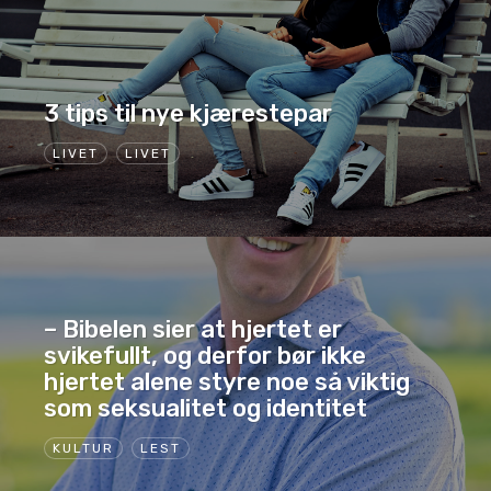
3 tips til nye kjærestepar
LIVET
LIVET
– Bibelen sier at hjertet er
svikefullt, og derfor bør ikke
hjertet alene styre noe så viktig
som seksualitet og identitet
KULTUR
LEST