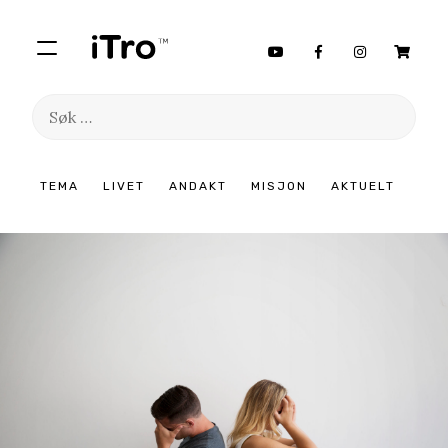
Søk
etter:
Hopp
TEMA
LIVET
ANDAKT
MISJON
AKTUELT
til
innhold