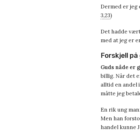
Dermed er jeg e
3,23
)
Det hadde vært 
med at jeg er e
Forskjell på 
Guds nåde er g
billig. Når det 
alltid en andel 
måtte jeg betal
En rik ung mann
Men han forstod
handel kunne Je