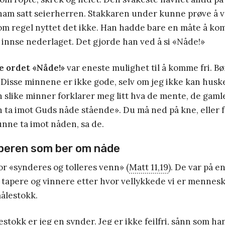
ham satt seierherren. Stakkaren under kunne prøve å vr
som regel nyttet det ikke. Han hadde bare en måte å ko
 innse nederlaget. Det gjorde han ved å si «Nåde!»
 ordet «Nåde!»
var eneste mulighet til å komme fri. 
n. Disse minnene er ikke gode, selv om jeg ikke kan husk
slike minner forklarer meg litt hva de mente, de gaml
n ta imot Guds nåde stående». Du må ned på kne, eller fal
unne ta imot nåden, sa de.
taperen som ber om nåde
or «synderes og tolleres venn» (
Matt 11,19
). De var på e
tapere og vinnere etter hvor vellykkede vi er menneske
ålestokk.
stokk er jeg en synder. Jeg er ikke feilfri, sånn som han