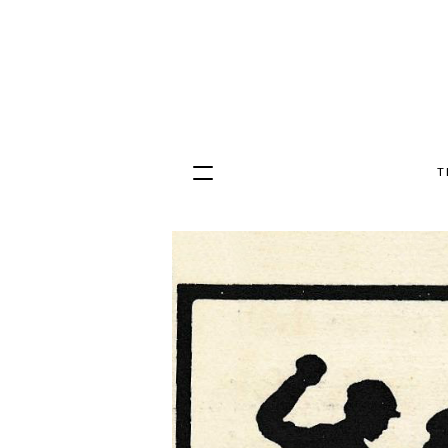
T
Hopp
til
innhold