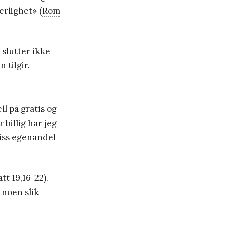
erlighet» (
Rom
 slutter ikke
 tilgir.
ll på gratis og
r billig har jeg
viss egenandel
t 19,16-22).
 noen slik