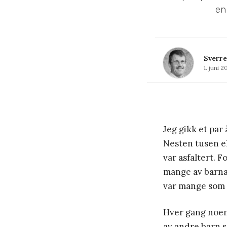
en
Sverre
1. juni 2
Jeg gikk et par 
Nesten tusen el
var asfaltert. 
mange av barna 
var mange som 
Hver gang noen 
av andre barn s