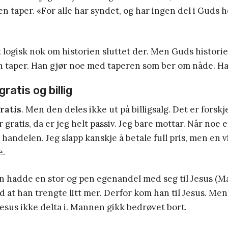
n taper. «For alle har syndet, og har ingen del i Guds h
logisk nok om historien sluttet der. Men Guds historie
n taper. Han gjør noe med taperen som ber om nåde. Han
gratis og billig
ratis
. Men den deles ikke ut på billigsalg. Det er forskje
er gratis, da er jeg helt passiv. Jeg bare mottar. Når noe e
i handelen. Jeg slapp kanskje å betale full pris, men en 
e.
 hadde en stor og pen egenandel med seg til Jesus (Mat
 at han trengte litt mer. Derfor kom han til Jesus. Men
sus ikke delta i. Mannen gikk bedrøvet bort.