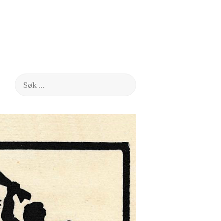
Søk
etter: