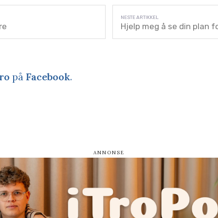
dre
Hjelp meg å se din plan f
ro
på
Facebook
.