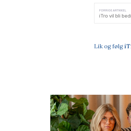
iTro vil bli be
Lik og følg
iT