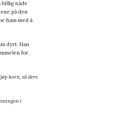
 billig nåde
ndene på den
lpe ham med å
am dyrt. Han
himmelen for
jøp korn, så dere
øsningen i