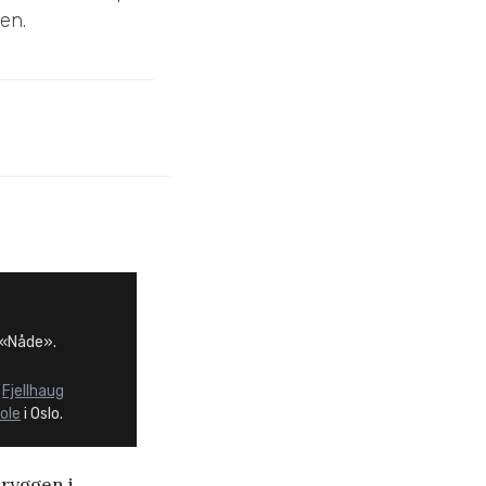
en.
r «Nåde».
å
Fjellhaug
ole
i Oslo.
 ryggen i