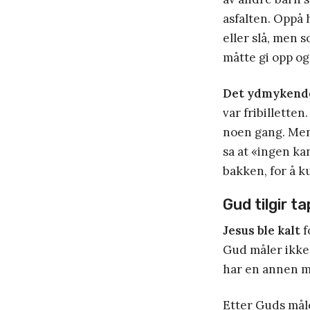
asfalten. Oppå 
eller slå, men 
måtte gi opp og
Det ydmykende
var fribillette
noen gang. Men 
sa at «ingen ka
bakken, for å k
Gud tilgir 
Jesus ble kalt
f
Gud måler ikke 
har en annen m
Etter Guds måle