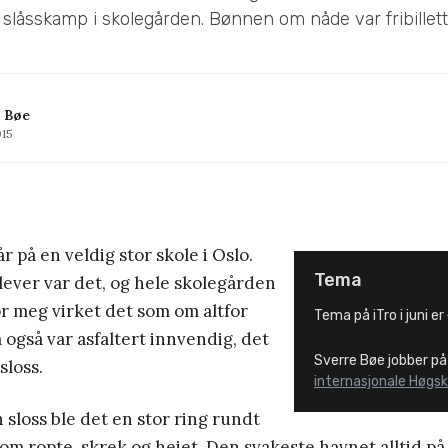
 slåsskamp i skolegården. Bønnen om nåde var fribillett
 Bøe
015
år på en veldig stor skole i Oslo.
Tema
ever var det, og hele skolegården
For meg virket det som om altfor
Tema på iTro i juni e
også var asfaltert innvendig, det
Sverre Bøe jobber p
sloss.
internasjonale Høgsk
sloss ble det en stor ring rundt
om ropte, skrek og heiet. Den svakeste havnet alltid på