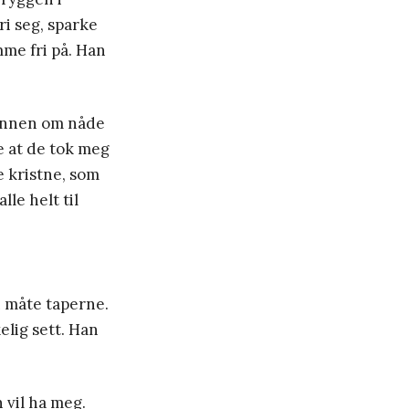
i seg, sparke
mme fri på. Han
Bønnen om nåde
e at de tok meg
e kristne, som
le helt til
n måte taperne.
lig sett. Han
 vil ha meg.