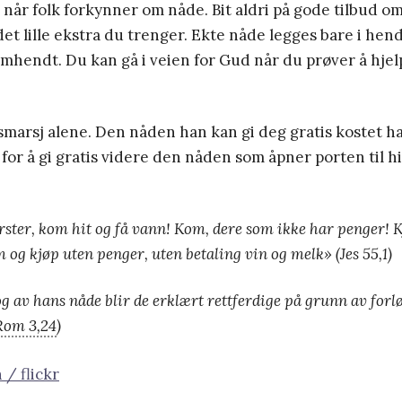
når folk forkynner om nåde. Bit aldri på gode tilbud om
det lille ekstra du trenger. Ekte nåde legges bare i he
hendt. Du kan gå i veien for Gud når du prøver å hje
smarsj alene. Den nåden han kan gi deg gratis kostet h
is for å gi gratis videre den nåden som åpner porten til 
rster, kom hit og få vann! Kom, dere som ikke har penger! K
m og kjøp uten penger, uten betaling vin og melk» (Jes 55,1)
g av hans nåde blir de erklært rettferdige på grunn av forl
Rom 3,24
)
/ flickr