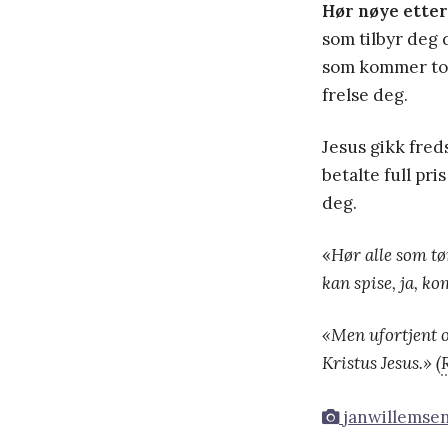
Hør nøye etter
som tilbyr deg 
som kommer tom
frelse deg.
Jesus gikk fred
betalte full pr
deg.
«
Hør alle som tø
kan spise, ja, ko
«Men ufortjent o
Kristus Jesus.» (
janwillemsen 