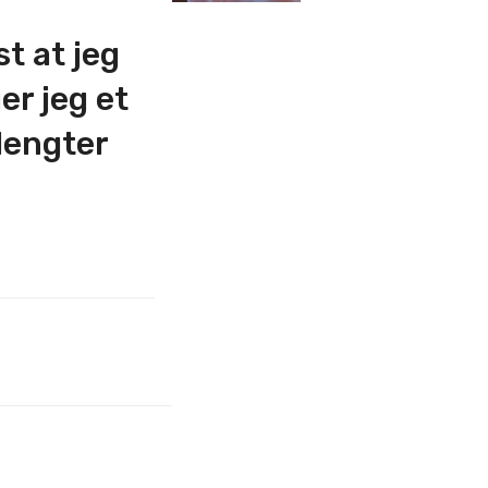
t at jeg
er jeg et
lengter