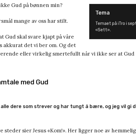
 ikke Gud på bønnen min?
Tema
rsmål mange av oss har stilt.
Temaet på iTro i se
«Sett».
 at Gud skal svare kjapt på våre
s akkurat det vi ber om. Og det
erende eller virkelig smertefullt når vi ikke ser at Gud
amtale med Gud
alle dere som strever og har tungt å bære, og jeg vil gi d
e steder sier Jesus «Kom!». Her ligger noe av hemmelig