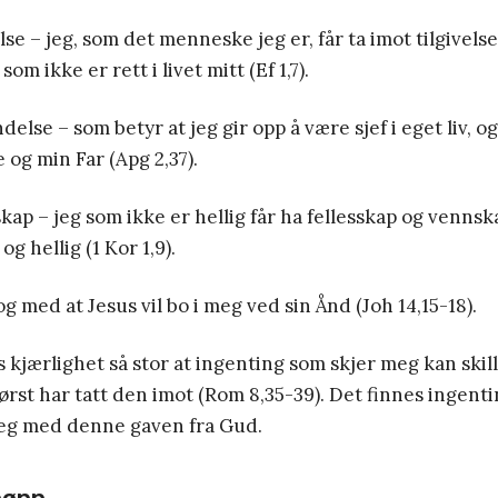
velse – jeg, som det menneske jeg er, får ta imot tilgivelse
 som ikke er rett i livet mitt (Ef 1,7).
delse – som betyr at jeg gir opp å være sjef i eget liv, og
og min Far (Apg 2,37).
esskap – jeg som ikke er hellig får ha fellesskap og venn
g hellig (1 Kor 1,9).
 og med at Jesus vil bo i meg ved sin Ånd (Joh 14,15-18).
ds kjærlighet så stor at ingenting som skjer meg kan skil
ørst har tatt den imot (Rom 8,35-39). Det finnes ingentin
eg med denne gaven fra Gud.