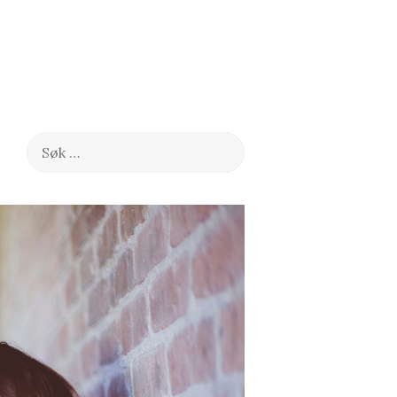
Søk
etter: