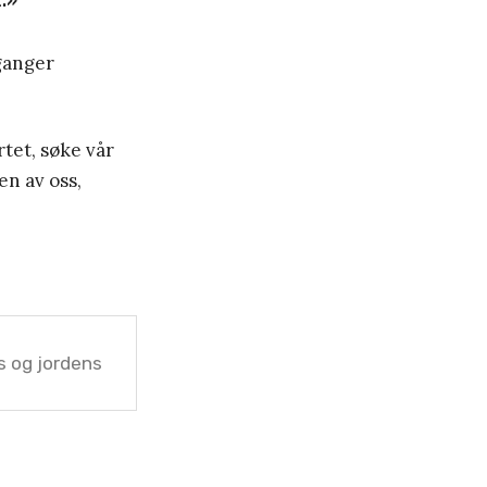
t.»
 ganger
rtet, søke vår
en av oss,
 og jordens