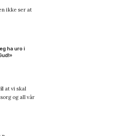
en ikke ser at
eg ha uro i
 Gud!»
il
at vi skal
org og all vår