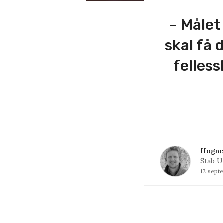
– Målet
skal få 
felles
Hogne
Stab U
17. sep