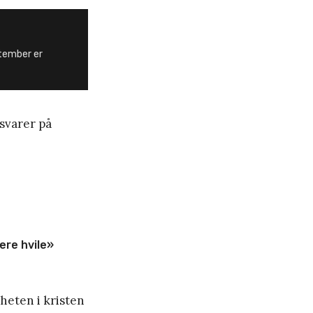
ptember er
 svarer på
ere hvile»
heten i kristen