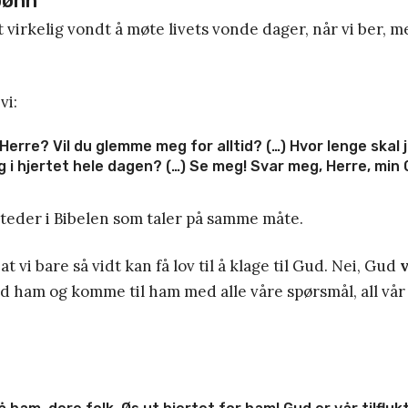
bønn
t virkelig vondt å møte livets vonde dager, når vi ber, m
vi:
Herre? Vil du glemme meg for alltid? (…) Hvor lenge skal j
g i hjertet hele dagen? (…) Se meg! Svar meg, Herre, min
 steder i Bibelen som taler på samme måte.
 at vi bare så vidt kan få lov til å klage til Gud. Nei, Gud
v
 ham og komme til ham med alle våre spørsmål, all vår s