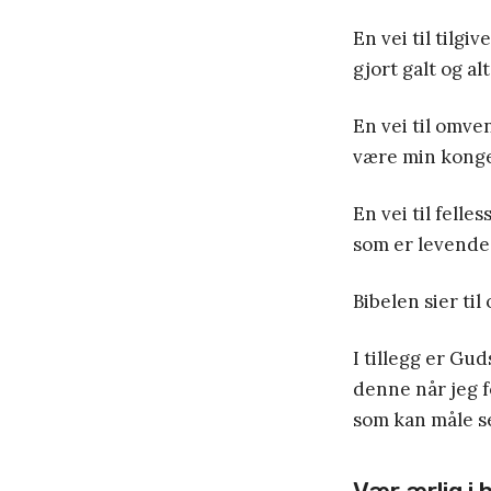
En vei til tilgi
gjort galt og alt
En vei til omven
være min konge 
En vei til fell
som er levende o
Bibelen sier til
I tillegg er Gu
denne når jeg f
som kan måle s