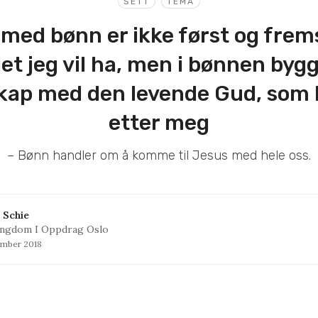
SETT
TEMA
 med bønn er ikke først og frems
det jeg vil ha, men i bønnen bygg
skap med den levende Gud, som 
etter meg
– Bønn handler om å komme til Jesus med hele oss.
 Schie
ngdom I Oppdrag Oslo
tember 2018