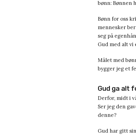
bønn: Bønnen h
Bønn for oss kr
mennesker ber t
seg på egenhånd
Gud med alt vi 
Målet med bønne
bygger jeg et 
Gud ga alt 
Derfor, midt i 
Ser jeg den gav
denne?
Gud har gitt sin