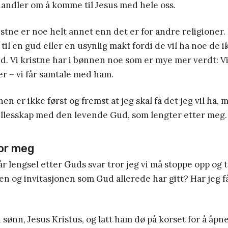
andler om å komme til Jesus med hele oss.
istne er noe helt annet enn det er for andre religioner.
il en gud eller en usynlig makt fordi de vil ha noe de i
. Vi kristne har i bønnen noe som er mye mer verdt: Vi
er – vi får samtale med ham.
n er ikke først og fremst at jeg skal få det jeg vil ha,
fellesskap med den levende Gud, som lengter etter meg.
for meg
vår lengsel etter Guds svar tror jeg vi må stoppe opp og
en og invitasjonen som Gud allerede har gitt? Har jeg få
 sønn, Jesus Kristus, og latt ham dø på korset for å åpne