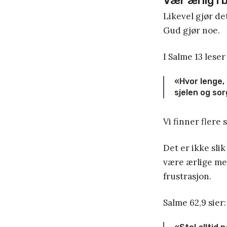
Vær ærlig i 
Likevel gjør de
Gud gjør noe.
I Salme 13 leser 
«Hvor lenge, 
sjelen og sor
Vi finner flere
Det er ikke slik
være ærlige med
frustrasjon.
Salme 62,9 sier: