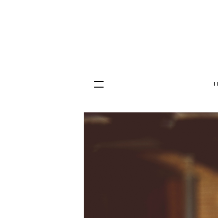
T
Hopp
til
innhold