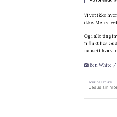
«Stol alltid 
Vi vet ikke hvo
ikke. Men vi vet
Og i alle ting i
tilflukt hos Gud
uansett hva vi m
Ben White /
Jesus sin mo