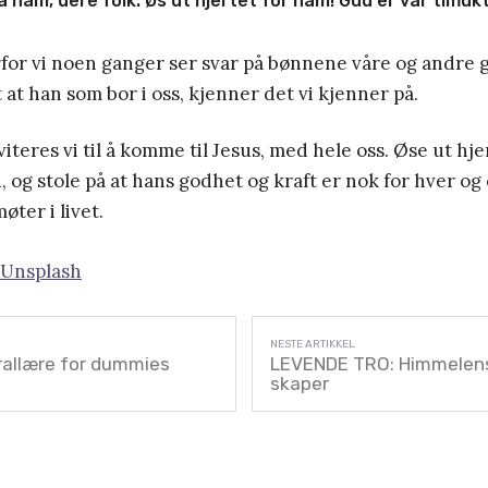
på ham, dere folk. Øs ut hjertet for ham! Gud er vår tilfluk
rfor vi noen ganger ser svar på bønnene våre og andre
 at han som bor i oss, kjenner det vi kjenner på.
nviteres vi til å komme til Jesus, med hele oss. Øse ut hje
, og stole på at hans godhet og kraft er nok for hver og 
øter i livet.
 Unsplash
rallære for dummies
LEVENDE TRO: Himmelens
skaper