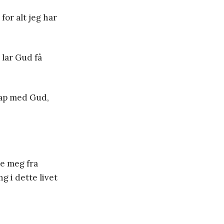
 for alt jeg har
 lar Gud få
skap med Gud,
le meg fra
g i dette livet