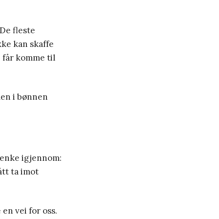
 De fleste
kke kan skaffe
 får komme til
 men i bønnen
 tenke igjennom:
tt ta imot
 en vei for oss.