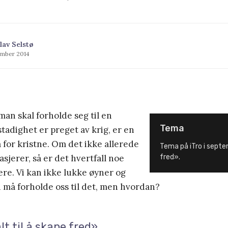
lav Selstø
tember 2014
man skal forholde seg til en
Tema
stadighet er preget av krig, er en
 for kristne. Om det ikke allerede
Tema på iTro i septe
sjerer, så er det hvertfall noe
fred».
re. Vi kan ikke lukke øyner og
vi må forholde oss til det, men hvordan?
alt til å skape fred»