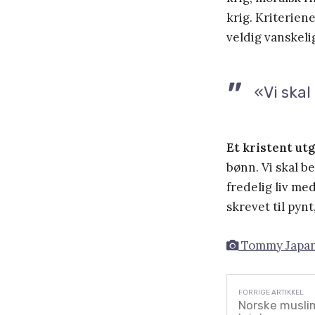
krig. Kriteriene
veldig vanskeli
«Vi skal
Et kristent u
bønn. Vi skal be
fredelig liv med
skrevet til pynt
Tommy Japa
Norske muslim