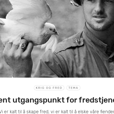
KRIG OG FRED
TEMA
ent utgangspunkt for fredstje
Vi er kalt til å skape fred, vi er kalt til å elske våre fiender