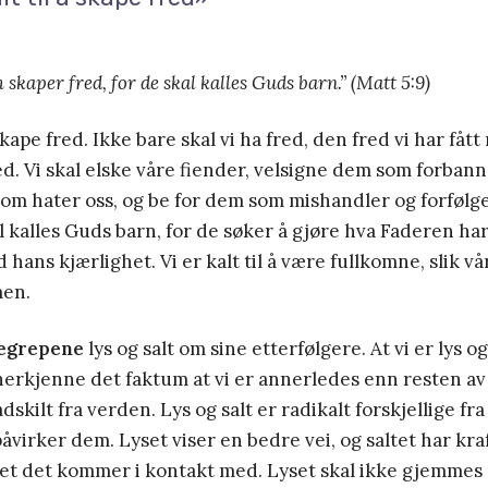
 skaper fred, for de skal kalles Guds barn.” (Matt 5:9)
skape fred. Ikke bare skal vi ha fred, den fred vi har få
red. Vi skal elske våre fiender, velsigne dem som forbann
om hater oss, og be for dem som mishandler og forfølge
l kalles Guds barn, for de søker å gjøre hva Faderen har 
ans kjærlighet. Vi er kalt til å være fullkomne, slik v
men.
begrepene
lys og salt om sine etterfølgere. At vi er lys og
anerkjenne det faktum at vi er annerledes enn resten a
dskilt fra verden. Lys og salt er radikalt forskjellige fra
virker dem. Lyset viser en bedre vei, og saltet har kraft
det det kommer i kontakt med. Lyset skal ikke gjemmes 