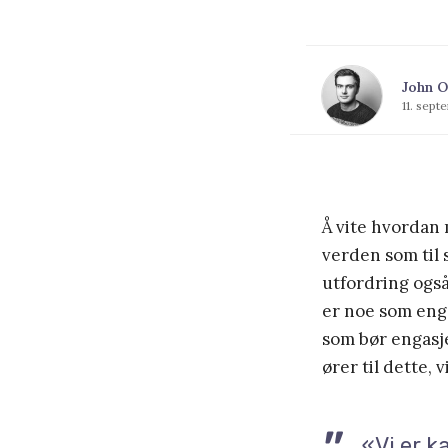
John O
11. sep
Å vite hvordan 
verden som til 
utfordring også
er noe som enga
som bør engasje
ører til dette, 
«Vi er k