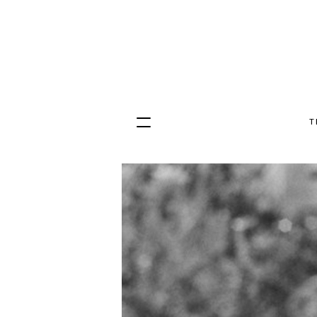
T
Hopp
til
innhold