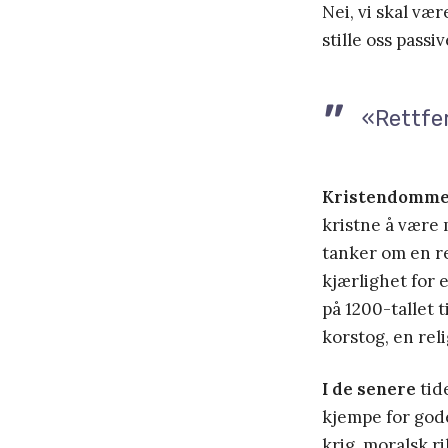
Nei, vi skal vær
stille oss passive
«Rettfer
Kristendomme
kristne å være
tanker om en re
kjærlighet for 
på 1200-tallet 
korstog, en rel
I de senere
tid
kjempe for gode
krig, moralsk r