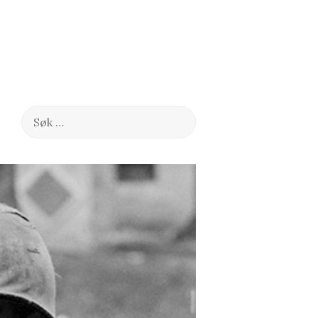
Søk
etter: