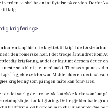
e i verden, vi skal ha en innflytelse på verden. Derfor ka
 til krig.
dig krigføring»
n har en
lang historie knyttet til krig. I de første årh
 med i den romerske hær. I det tredje århundret kom 
ttferdig krigføring, at det er legitimt dersom det er e
en neste som blir truet med makt. Thomas Aquinas vide
til også å gjelde selvforsvar. Middelalderen derimot var
igiøs krigføring som på ingen måte kan forsvares.
er er det særlig den romersk-katolske kirke som har gått
 retningslinjer for krigføring. Dette gjelder både grunn
iktig krigføring, og hvordan man skal gjenoppbygge og ti