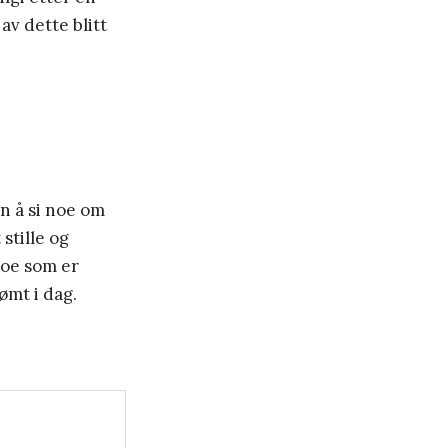
av dette blitt
n å si noe om
 stille og
 noe som er
sømt i dag.