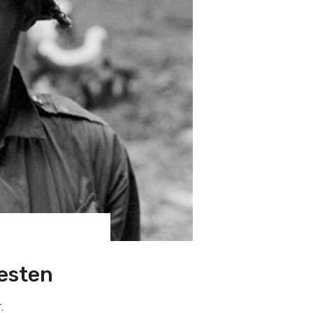
nesten
.