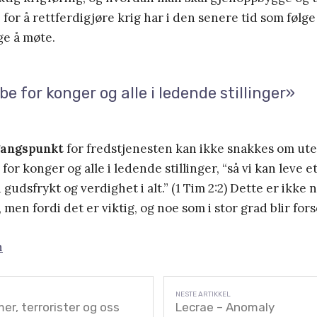
 for å rettferdigjøre krig har i den senere tid som følge 
ge å møte.
 be for konger og alle i ledende stillinger»
tgangspunkt
for fredstjenesten kan ikke snakkes om ute
 for konger og alle i ledende stillinger, “så vi kan leve et
 gudsfrykt og verdighet i alt.” (1 Tim 2:2) Dette er ikke
, men fordi det er viktig, og noe som i stor grad blir for
n
er, terrorister og oss
Lecrae – Anomaly