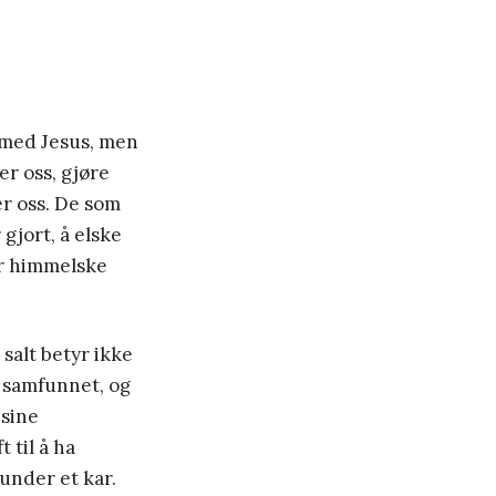
tt med Jesus, men
er oss, gjøre
r oss. De som
gjort, å elske
år himmelske
 salt betyr ikke
v samfunnet, og
 sine
 til å ha
under et kar.