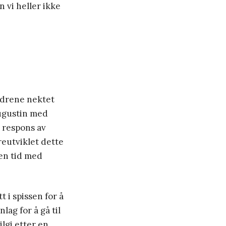
n vi heller ikke
undrene nektet
Augustin med
n respons av
reutviklet dette
 en tid med
 i spissen for å
lag for å gå til
lgi etter en