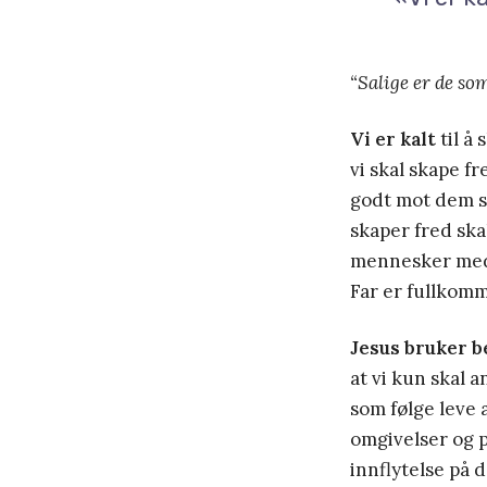
“Salige er de som
Vi er kalt
til å 
vi skal skape f
godt mot dem s
skaper fred ska
mennesker med h
Far er fullkom
Jesus bruker 
at vi kun skal 
som følge leve a
omgivelser og på
innflytelse på 