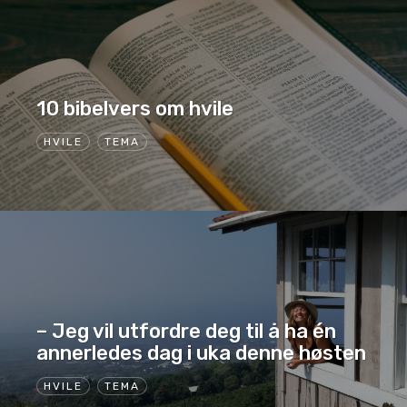
10 bibelvers om hvile
HVILE
TEMA
– Jeg vil utfordre deg til å ha én
annerledes dag i uka denne høsten
HVILE
TEMA