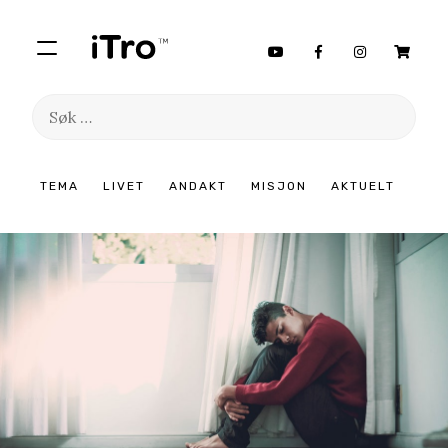
Søk
etter:
Hopp
TEMA
LIVET
ANDAKT
MISJON
AKTUELT
til
innhold