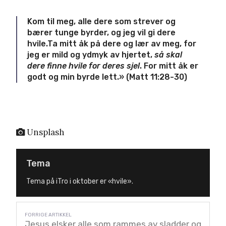
Kom til meg, alle dere som strever og
bærer tunge byrder, og jeg vil gi dere
hvile.Ta mitt åk på dere og lær av meg, for
jeg er mild og ydmyk av hjertet,
så skal
dere finne hvile for deres sjel
. For mitt åk er
godt og min byrde lett.» (Matt 11:28-30)
Unsplash
Tema
Tema på iTro i oktober er «hvile».
Jesus elsker alle som rammes av sladder og