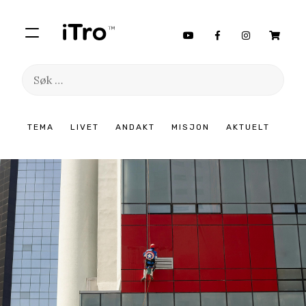
Søk
etter:
Hopp
TEMA
LIVET
ANDAKT
MISJON
AKTUELT
til
innhold