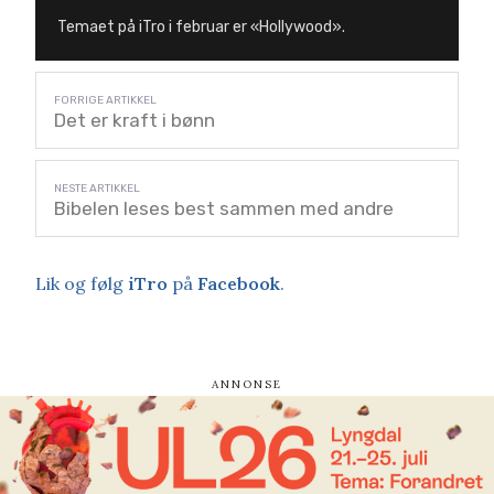
Temaet på iTro i februar er «Hollywood».
Det er kraft i bønn
Bibelen leses best sammen med andre
Lik og følg
iTro
på
Facebook
.