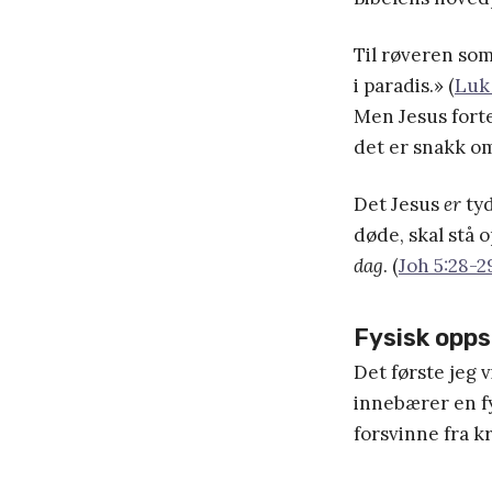
Til røveren som
i paradis.» (
Luk
Men Jesus fort
det er snakk o
Det Jesus
er
tyd
døde, skal stå o
dag
. (
Joh 5:28-2
Fysisk opp
Det første jeg 
innebærer en fy
forsvinne fra k