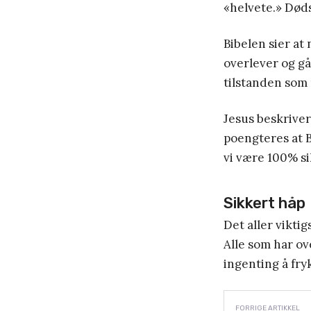
«helvete.» Død
Bibelen sier at
overlever og gå
tilstanden som 
Jesus beskriver
poengteres at B
vi være 100% si
Sikkert håp
Det aller viktig
Alle som har ov
ingenting å fry