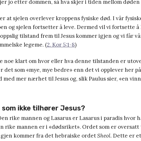
jer jo etter dommen, så hva skjer i tiden mellom død
er at sjelen overlever kroppens fysiske død. I vår fysisk
en og sjelen fortsetter å leve. Dermed vil vi fortsette å 
roppslig tilstand frem til Jesus kommer igjen og vi får v
immelske legeme. (
2. Kor 5:1-8
)
ke noe klart om hvor eller hva denne tilstanden er utov
r det som «mye, mye bedre» enn det vi opplever her på 
d med mer nærhet til Jesus og, slik Paulus sier, «en vinn
som ikke tilhører Jesus?
Den rike mannen og Lasarus er Lasarus i paradis hvor 
 rike mannen er i «dødsriket». Ordet som er oversatt t
 igjen kommer fra det hebraiske ordet
Sheol
. Dette er 