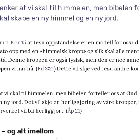
nker at vi skal til himmelen, men bibelen fo
kal skape en ny himmel og en ny jord.
r i
1. Kor 15
at Jesu oppstandelse er en modell for oss i d
 sto opp med en «himmelsk kropp» og slik skal alle me
stå. Denne kroppen er også fysisk, men den er noe ann
pen vi har nå. (
Fil 3:21
) Dette vil skje ved Jesu andre k
 vi skal til himmelen, men bibelen forteller oss at Gud
 ny jord. Det vil skje en herliggjøring av våre kropper
verket vil bli herliggjort. (
Åp 21
)
– og alt imellom