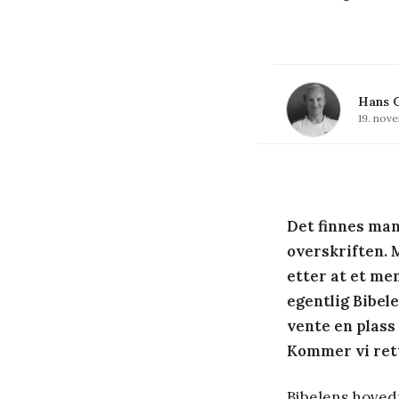
Hans C
19. nov
Det finnes man
overskriften.
etter at et me
egentlig Bibele
vente en plass
Kommer vi rett
Bibelens hovedp