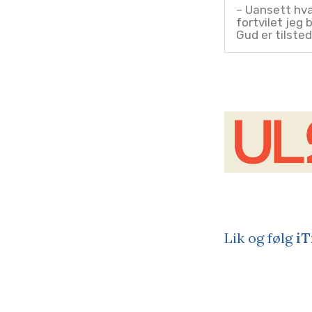
– Uansett hva
fortvilet jeg b
Gud er tilsted
Lik og følg
iT