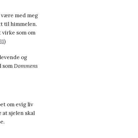
u være med meg
t til himmelen.
t virke som om
31
)
 levende og
il som
Dommens
et om evig liv
e
at sjelen skal
e.