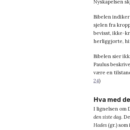
Nyskapelsen sk
Bibelen indiker
sjelen fra kropp
bevisst, ikke-k
herliggjorte, h
Bibelen sier ik
Paulus beskrive
være en tilstan
24
)
Hva med de 
I lignelsen om 
den siste dag.
Den
Hades
(gr.) som