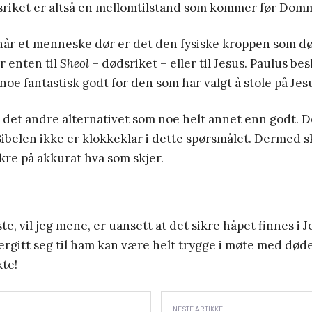
sriket er altså en mellomtilstand som kommer før Dom
 når et menneske dør er det den fysiske kroppen som dø
r enten til
Sheol
– dødsriket – eller til Jesus. Paulus be
noe fantastisk godt for den som har valgt å stole på Jes
 det andre alternativet som noe helt annet enn godt. 
ibelen ikke er klokkeklar i dette spørsmålet. Dermed sk
kre på akkurat hva som skjer.
ste, vil jeg mene, er uansett at det sikre håpet finnes i J
ergitt seg til ham kan være helt trygge i møte med døde
kte!