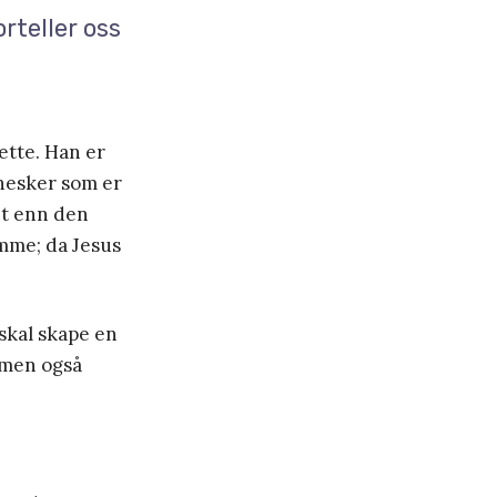
rteller oss
ette. Han er
nnesker som er
et enn den
omme; da Jesus
 skal skape en
, men også