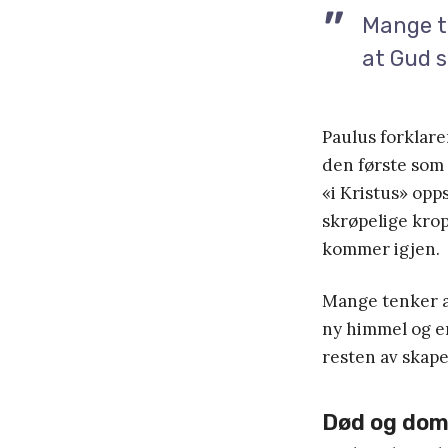
Mange te
at Gud s
Paulus forklare
den første som
«i Kristus» opp
skrøpelige krop
kommer igjen.
Mange tenker at
ny himmel og en
resten av skaper
Død og dom 