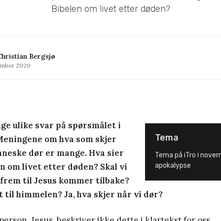
Bibelen om livet etter døden?
hristian Bergsjø
ember 2020
ge ulike svar på spørsmålet i
Tema
 Meningene om hva som skjer
nneske dør er mange. Hva sier
Tema på iTro i novem
n om livet etter døden? Skal vi
apokalypse
 frem til Jesus kommer tilbake?
 til himmelen? Ja, hva skjer når vi dør?
erson, Jesus, beskriver ikke dette i klartekst for oss.