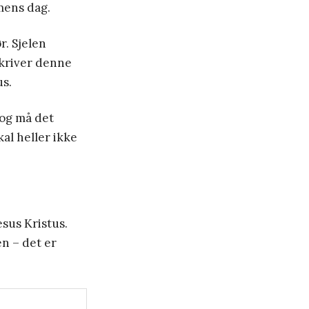
mens dag.
r. Sjelen
skriver denne
us.
Dog må det
al heller ikke
esus Kristus.
n – det er