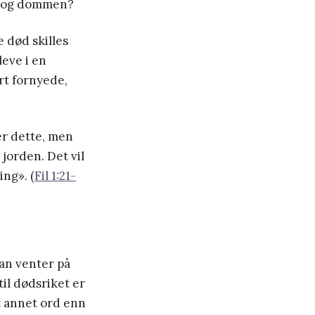
en og dommen?
e død skilles
leve i en
årt fornyede,
er dette, men
jorden. Det vil
ing». (
Fil 1:21-
han venter på
il dødsriket er
et annet ord enn