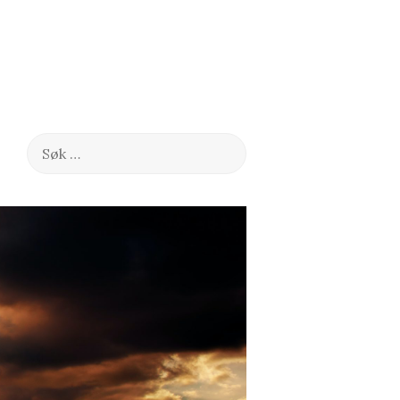
Søk
etter: