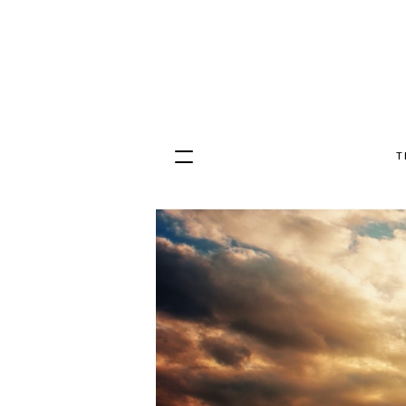
T
Hopp
til
innhold