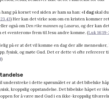
 hang på korset ved siden av ham sa han: «
I dag
skal d
 23.43
) Her kan det virke som om en kristen kommer ret
eller også om
Den rike mannen og Lasarus
, og der kan de
m et «venterom» frem til Jesu andre komme. (
Luk 16:19-
elig på er at det vil komme en dag der alle mennesker,
pp, fysisk, og møte Gud. Det er dette vi ofte refererer t
9
)
standelse
vil understreke i dette spørsmålet er at det bibelske håp
sisk, kroppslig oppstandelse. Det bibelske håpet er
ikk
roppen for å være med Gud i en ikke-kroppslig tilværels