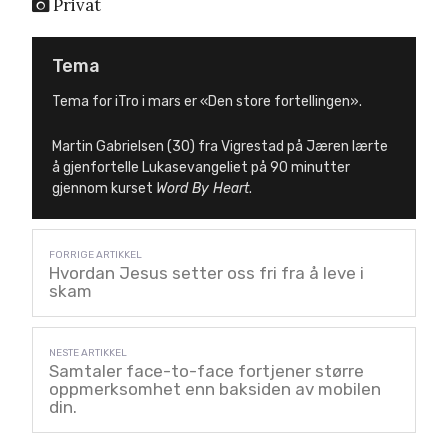
Privat
Tema
Tema for iTro i mars er «Den store fortellingen».
Martin Gabrielsen (30) fra Vigrestad på Jæren lærte
å gjenfortelle Lukasevangeliet på 90 minutter
gjennom kurset
Word By Heart
.
Hvordan Jesus setter oss fri fra å leve i
skam
Samtaler face-to-face fortjener større
oppmerksomhet enn baksiden av mobilen
din.