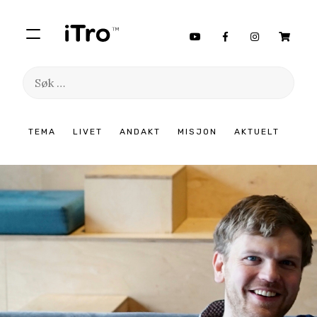
Søk
etter:
Hopp
TEMA
LIVET
ANDAKT
MISJON
AKTUELT
til
innhold