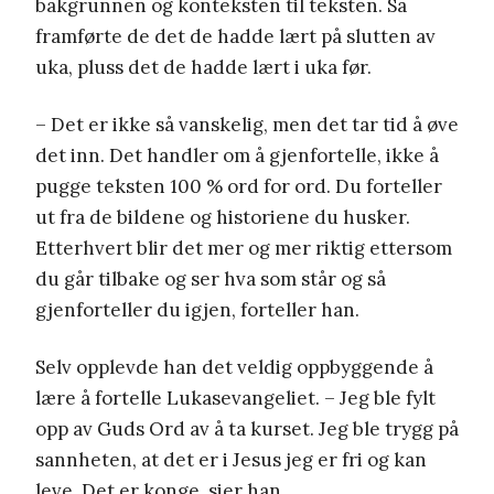
bakgrunnen og konteksten til teksten. Så
framførte de det de hadde lært på slutten av
uka, pluss det de hadde lært i uka før.
– Det er ikke så vanskelig, men det tar tid å øve
det inn. Det handler om å gjenfortelle, ikke å
pugge teksten 100 % ord for ord. Du forteller
ut fra de bildene og historiene du husker.
Etterhvert blir det mer og mer riktig ettersom
du går tilbake og ser hva som står og så
gjenforteller du igjen, forteller han.
Selv opplevde han det veldig oppbyggende å
lære å fortelle Lukasevangeliet. – Jeg ble fylt
opp av Guds Ord av å ta kurset. Jeg ble trygg på
sannheten, at det er i Jesus jeg er fri og kan
leve. Det er konge, sier han.