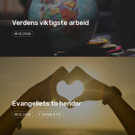
Verdens viktigste arbeid
MISJON
Evangeliets to hender
MISJON
TJENESTE