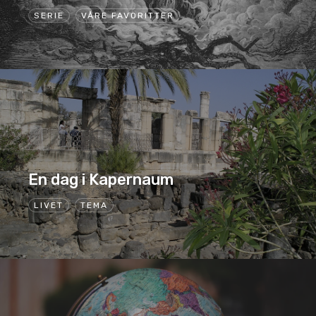
SERIE
VÅRE FAVORITTER
En dag i Kapernaum
LIVET
TEMA