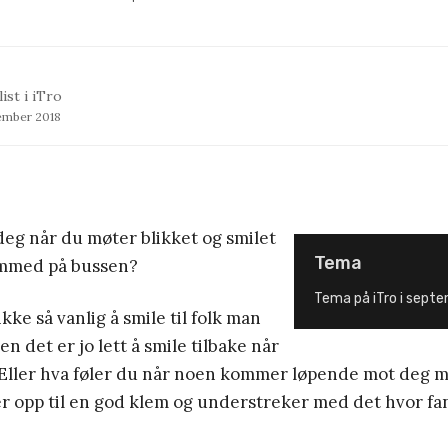
ist i iTro
tember 2018
eg når du møter blikket og smilet
Tema
remmed på bussen?
Tema på iTro i septe
kke så vanlig å smile til folk man
n det er jo lett å smile tilbake når
. Eller hva føler du når noen kommer løpende mot deg m
 opp til en god klem og understreker med det hvor fan