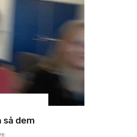
n så dem
re.