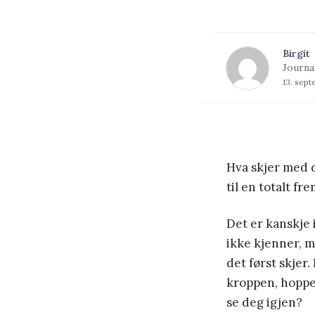
Birgit
Journal
13. sep
Hva skjer med d
til en totalt f
Det er kanskje i
ikke kjenner, me
det først skjer
kroppen, hopper
se deg igjen?