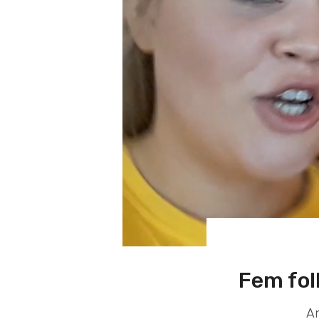
Fem fol
An