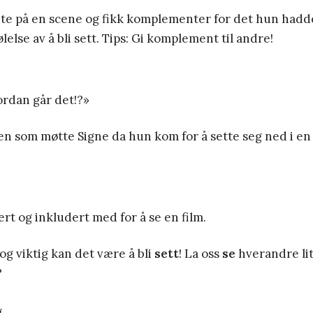
te på en scene og fikk komplementer for det hun hadde
ølelse av å bli sett. Tips: Gi komplement til andre!
ordan går det!?»
en som møtte Signe da hun kom for å sette seg ned i en
ert og inkludert med for å se en film.
 og viktig kan det være å bli
sett
! La oss
se
hverandre lit
?
g