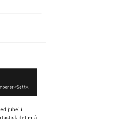
mber er «Sett».
ed jubel i
tastisk det er å