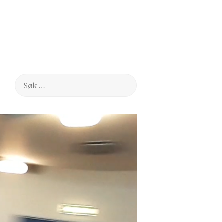
Søk
etter: