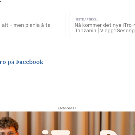
alt – men planla å ta
Nå kommer det nye iTro-
Tanzania | Vlogg1 Seson
ro
på
Facebook
.