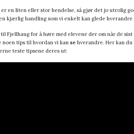
r en liten eller stor hendelse, så gjør det jo utrolig go
en kjærlig handling som vi enkelt kan glede hverandre
til Fjellhaug for å høre med elevene der om når de sist
noen tips til hvordan vi kan
se
hverandre. Her kan du 
jerne teste tipsene deres ut: