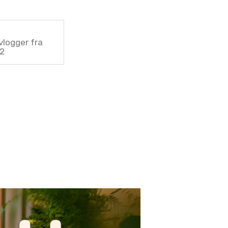
vlogger fra
g2