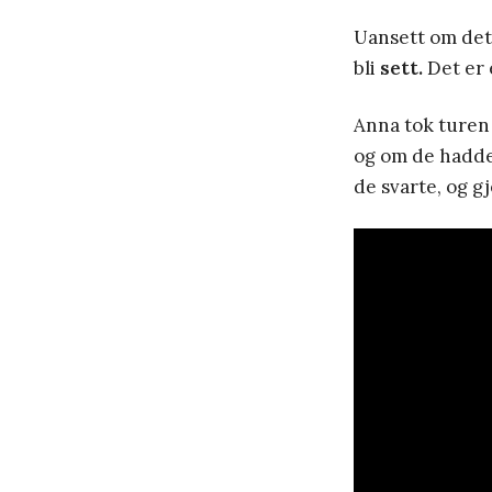
Uansett om det e
bli
sett.
Det er 
Anna tok turen 
og om de hadde 
de svarte, og g