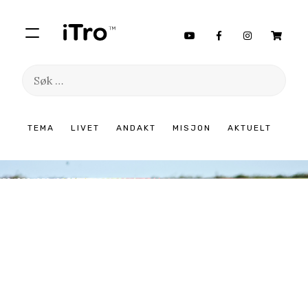
Søk
etter:
Hopp
TEMA
LIVET
ANDAKT
MISJON
AKTUELT
til
innhold