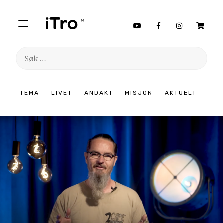
Søk
etter:
Hopp
TEMA
LIVET
ANDAKT
MISJON
AKTUELT
til
innhold