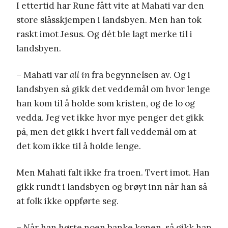
I ettertid har Rune fått vite at Mahati var den
store slåsskjempen i landsbyen. Men han tok
raskt imot Jesus. Og dét ble lagt merke til i
landsbyen.
– Mahati var
all in
fra begynnelsen av. Og i
landsbyen så gikk det veddemål om hvor lenge
han kom til å holde som kristen, og de lo og
vedda. Jeg vet ikke hvor mye penger det gikk
på, men det gikk i hvert fall veddemål om at
det kom ikke til å holde lenge.
Men Mahati falt ikke fra troen. Tvert imot. Han
gikk rundt i landsbyen og brøyt inn når han så
at folk ikke oppførte seg.
– Når han hørte noen banke konen, så gikk han