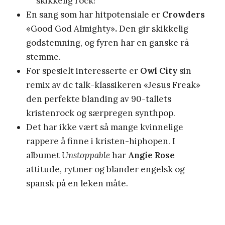
skikkelig rock!
En sang som har hitpotensiale er
Crowders
«Good God Almighty»
.
Den gir skikkelig
godstemning, og fyren har en ganske rå
stemme.
For spesielt interesserte er
Owl City
sin
remix av dc talk-klassikeren «Jesus Freak»
den perfekte blanding av 90-tallets
kristenrock og særpregen synthpop.
Det har ikke vært så mange kvinnelige
rappere å finne i kristen-hiphopen. I
albumet
Unstoppable
har
Angie Rose
attitude, rytmer og blander engelsk og
spansk på en leken måte.