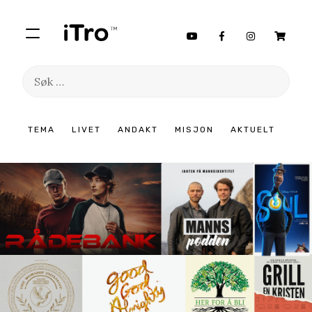
Søk
etter:
Hopp
TEMA
LIVET
ANDAKT
MISJON
AKTUELT
til
innhold