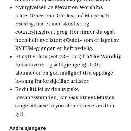
Nyutgivelsen av
Elevation Worships
plate,
Graves into Gardens
,
nå
Morning &
Evening
,
har et mer akustisk og
countryinspirert preg. Her finner du også
noen helt nye låter; «Quiet» som er laget av
RYTHM
-gjengen er helt nydelig.
Et nytt volum (
Vol. 23 – Live
) fra
The Worship
Initiative
er også tilgjengelig, dette
albumet er en god mulighet til å oppdage
lovsang fra forskjellige artister.
Er du litt lei av den typiske
lovsangssounden, kan
Gas Street Musics
singel «Praise to you alone» være verdt en
lytt.
Andre sjangere