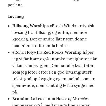
perlene.
Lovsang
Hillsong Worships
«Fresh Wind» er typisk
lovsang fra Hillsong, og er fin, men noe
kjedelig. Det er andre låter som denne
måneden treffer enda bedre.
«Echo Holy» fra
Red Rocks Worship
håper
jeg vi får høre også i norske menigheter når
vi kan samles igjen. Den har alle kvaliteter
som jeg leter etter i en god lovsang; sterk
tekst, god oppbygging og en melodi som er
spennende, men samtidig lett å synge med
på.
Brandon Lakes
album
House of Miracles
imponerer også, med mange fine sanger.