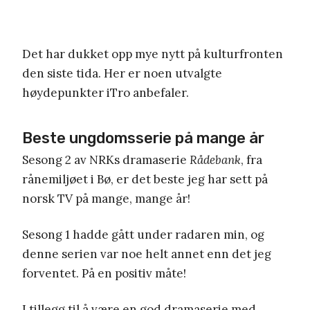
Det har dukket opp mye nytt på kulturfronten
den siste tida. Her er noen utvalgte
høydepunkter iTro anbefaler.
Beste ungdomsserie på mange år
Sesong 2 av NRKs dramaserie
Rådebank
, fra
rånemiljøet i Bø, er det beste jeg har sett på
norsk TV på mange, mange år!
Sesong 1 hadde gått under radaren min, og
denne serien var noe helt annet enn det jeg
forventet. På en positiv måte!
I tillegg til å være en god dramaserie med