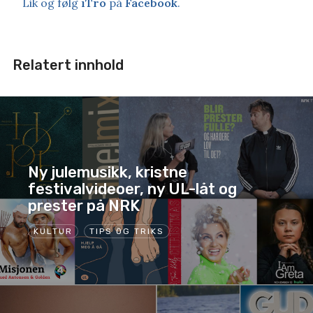
Lik og følg
iTro
på
Facebook
.
Relatert innhold
Ny julemusikk, kristne
festivalvideoer, ny UL-låt og
prester på NRK
KULTUR
TIPS OG TRIKS