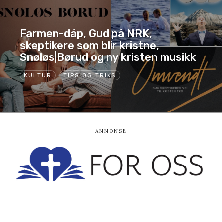
Farmen-dåp, Gud på NRK,
skeptikere som blir kristne,
Snøløs|Børud og ny kristen musikk
KULTUR
TIPS OG TRIKS