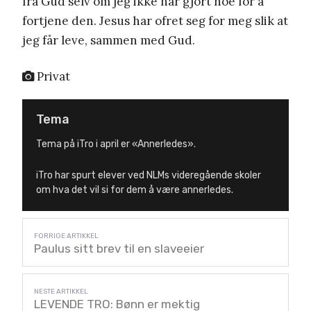
fra Gud selv om jeg ikke har gjort noe for å
fortjene den. Jesus har ofret seg for meg slik at
jeg får leve, sammen med Gud.
Privat
Tema
Tema på iTro i april er «Annerledes».
iTro har spurt elever ved NLMs videregående skoler
om hva det vil si for dem å være annerledes.
Paulus sitt brev til en slaveeier
LEVENDE TRO: Bønn er mektig