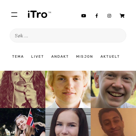
Søk
etter:
Hopp
TEMA
LIVET
ANDAKT
MISJON
AKTUELT
til
innhold