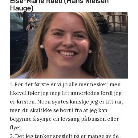
Else-Marie Røed (Hans Nielsen
Hauge)
1. For det første er vi jo alle mennesker, men
likevel føler jeg meg litt annerledes fordi jeg
er kristen. Noen syntes kanskje jeg er litt rar,
men du skal ikke se bort i fra at jeg kan
begynne å synge en lovsang på bussen eller
flyet.
2. Det jeg tenker spesielt på er mange av de