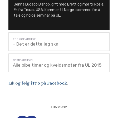
Jenna Lucado Bishop, gift med Brett og mor til Rosie.
Er fra Texas, USA. Kommer til Norge i sommer, for å
tale og holde seminar på UL.
– Det er dette jeg skal
Alle bibeltimer og kveldsmøter fra UL 2015
Lik og følg
iTro
på
Facebook
.