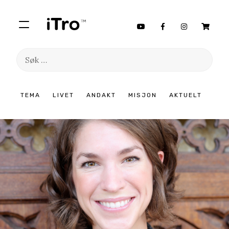
Søk
etter:
Hopp
TEMA
LIVET
ANDAKT
MISJON
AKTUELT
til
innhold