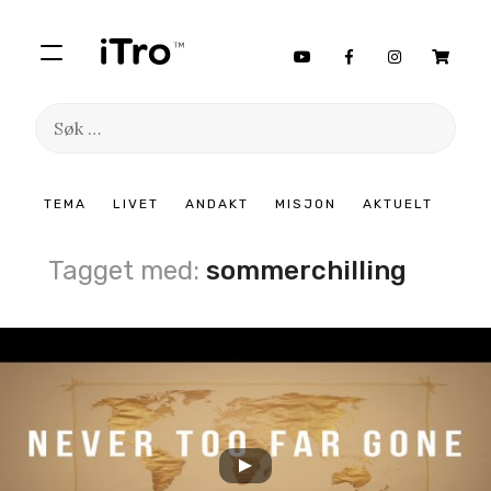
Søk
etter:
Hopp
TEMA
LIVET
ANDAKT
MISJON
AKTUELT
til
innhold
Tagget med:
sommerchilling