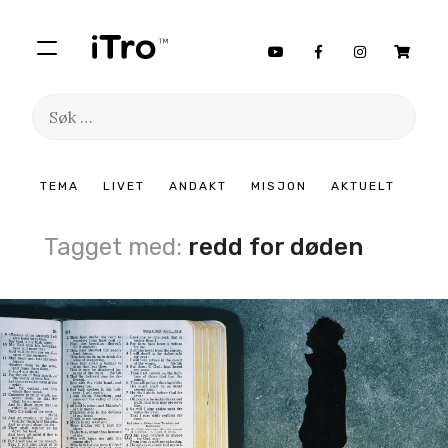
Søk
etter:
Hopp
TEMA
LIVET
ANDAKT
MISJON
AKTUELT
til
innhold
Tagget med:
redd for døden