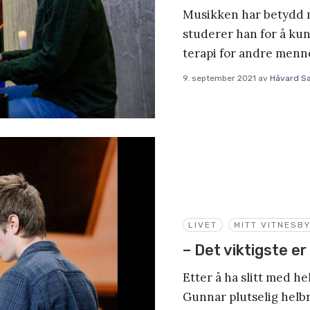
Musikken har betydd 
studerer han for å k
terapi for andre menn
9. september 2021
av
Håvard S
LIVET
MITT VITNESB
– Det viktigste er
Etter å ha slitt med he
Gunnar plutselig helb