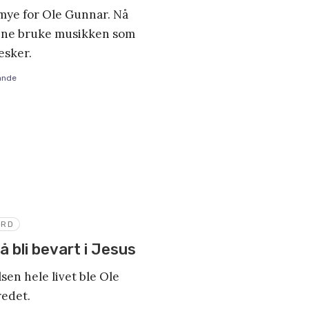
mye for Ole Gunnar. Nå
unne bruke musikken som
esker.
ande
YRD
 å bli bevart i Jesus
lsen hele livet ble Ole
redet.