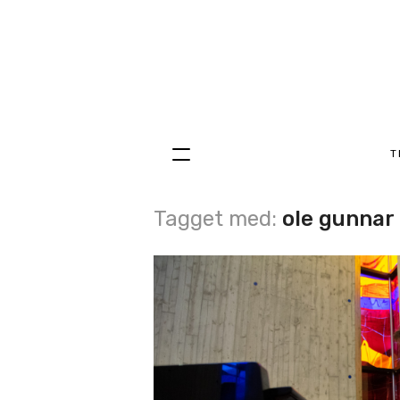
T
Hopp
til
innhold
Tagget med:
ole gunnar