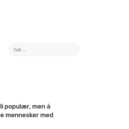
Søk
etter:
bli populær, men å
dre mennesker med