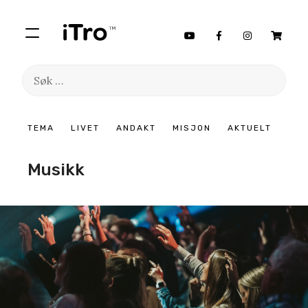
Søk
etter:
Hopp
TEMA
LIVET
ANDAKT
MISJON
AKTUELT
til
innhold
Musikk