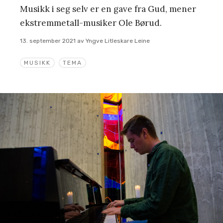
Musikk i seg selv er en gave fra Gud, mener
ekstremmetall-musiker Ole Børud.
13. september 2021
av
Yngve Litleskare Leine
MUSIKK
TEMA