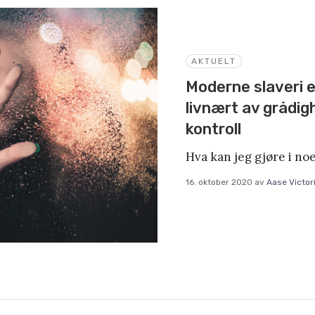
AKTUELT
Moderne slaveri er
livnært av grådig
kontroll
Hva kan jeg gjøre i noe
16. oktober 2020
av
Aase Victor