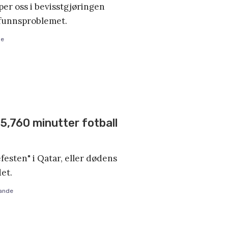
er oss i bevisstgjøringen
mfunnsproblemet.
de
5,760 minutter fotball
festen" i Qatar, eller dødens
et.
ande