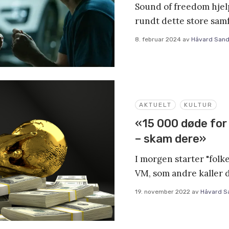
Sound of freedom hjelp
rundt dette store sa
8. februar 2024
av
Håvard San
AKTUELT
KULTUR
«15 000 døde for 
– skam dere»
I morgen starter "folke
VM, som andre kaller d
19. november 2022
av
Håvard S